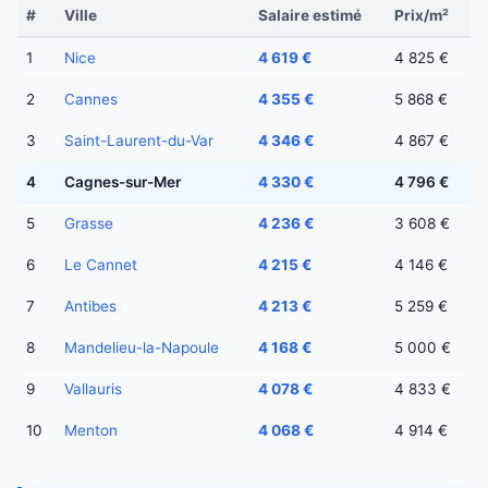
#
Ville
Salaire estimé
Prix/m²
1
Nice
4 619 €
4 825 €
2
Cannes
4 355 €
5 868 €
3
Saint-Laurent-du-Var
4 346 €
4 867 €
4
Cagnes-sur-Mer
4 330 €
4 796 €
5
Grasse
4 236 €
3 608 €
6
Le Cannet
4 215 €
4 146 €
7
Antibes
4 213 €
5 259 €
8
Mandelieu-la-Napoule
4 168 €
5 000 €
9
Vallauris
4 078 €
4 833 €
10
Menton
4 068 €
4 914 €