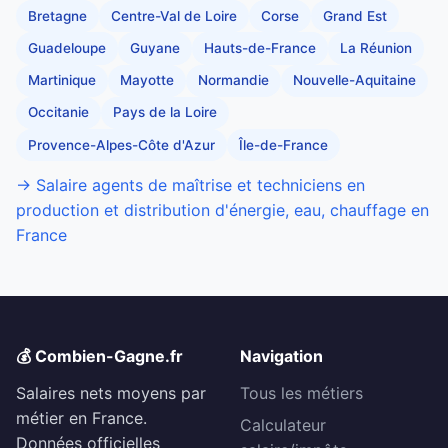
Bretagne
Centre-Val de Loire
Corse
Grand Est
Guadeloupe
Guyane
Hauts-de-France
La Réunion
Martinique
Mayotte
Normandie
Nouvelle-Aquitaine
Occitanie
Pays de la Loire
Provence-Alpes-Côte d'Azur
Île-de-France
→ Salaire agents de maîtrise et techniciens en
production et distribution d'énergie, eau, chauffage en
France
💰 Combien-Gagne.fr
Navigation
Salaires nets moyens par
Tous les métiers
métier en France.
Calculateur
Données officielles