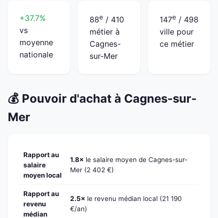
+37.7%
e
e
88
/ 410
147
/ 498
vs
métier à
ville pour
moyenne
Cagnes-
ce métier
nationale
sur-Mer
💰 Pouvoir d'achat à Cagnes-sur-
Mer
Rapport au
1.8×
le salaire moyen de Cagnes-sur-
salaire
Mer (2 402 €)
moyen local
Rapport au
2.5×
le revenu médian local (21 190
revenu
€/an)
médian