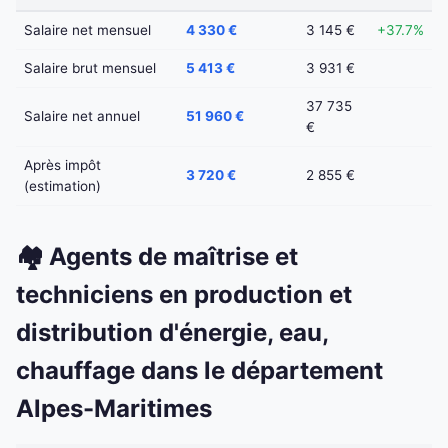
Salaire net mensuel
4 330 €
3 145 €
+37.7%
Salaire brut mensuel
5 413 €
3 931 €
37 735
Salaire net annuel
51 960 €
€
Après impôt
3 720 €
2 855 €
(estimation)
🏘️ Agents de maîtrise et
techniciens en production et
distribution d'énergie, eau,
chauffage dans le département
Alpes-Maritimes