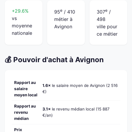
+29.6%
e
e
95
/ 410
307
/
vs
métier à
498
moyenne
Avignon
ville pour
nationale
ce métier
💰 Pouvoir d'achat à Avignon
Rapport au
1.6×
le salaire moyen de Avignon (2 516
salaire
€)
moyen local
Rapport au
3.1×
le revenu médian local (15 887
revenu
€/an)
médian
Prix