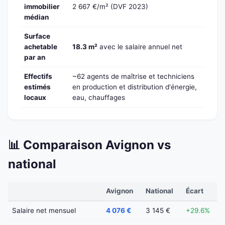
immobilier
2 667 €/m² (DVF 2023)
médian
Surface
achetable
18.3 m²
avec le salaire annuel net
par an
Effectifs
~62 agents de maîtrise et techniciens
estimés
en production et distribution d'énergie,
locaux
eau, chauffages
📊 Comparaison Avignon vs
national
Avignon
National
Écart
Salaire net mensuel
4 076 €
3 145 €
+29.6%