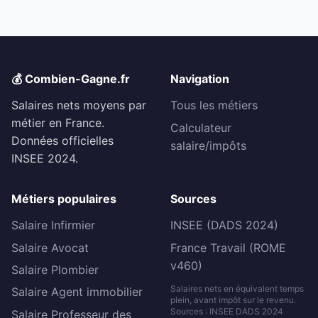
💰 Combien-Gagne.fr
Navigation
Salaires nets moyens par
Tous les métiers
métier en France.
Calculateur
Données officielles
salaire/impôts
INSEE 2024.
Métiers populaires
Sources
Salaire Infirmier
INSEE (DADS 2024)
Salaire Avocat
France Travail (ROME
v460)
Salaire Plombier
Salaires nets en équivalent temps
Salaire Agent immobilier
plein, avant impôt sur le revenu.
Sources : INSEE DADS 2024
Salaire Professeur des