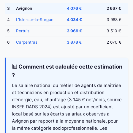
3
Avignon
4 076 €
2 667 €
4
L'Isle-sur-la-Sorgue
4 034 €
3 988 €
5
Pertuis
3 969 €
3 510 €
6
Carpentras
3 878 €
2 670 €
📊 Comment est calculée cette estimation
?
Le salaire national du métier de agents de maîtrise
et techniciens en production et distribution
d'énergie, eau, chauffage (3 145 € net/mois, source
INSEE DADS 2024) est ajusté par un coefficient
local basé sur les écarts salariaux observés à
Avignon par rapport à la moyenne nationale, pour
la même catégorie socioprofessionnelle. Les