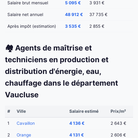
Salaire brut mensuel
5 095 €
3 931 €
Salaire net annuel
48 912 €
37 735 €
Après impôt (estimation)
3 535 €
2 855 €
🏘️ Agents de maîtrise et
techniciens en production et
distribution d'énergie, eau,
chauffage dans le département
Vaucluse
#
Ville
Salaire estimé
Prix/m²
1
Cavaillon
4 136 €
2 643 €
2
Orange
4 131 €
2 606 €