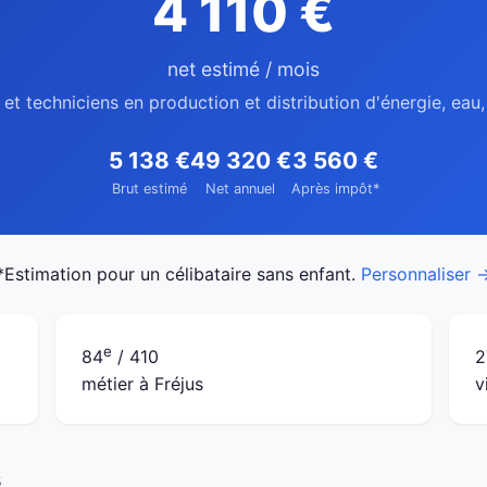
4 110 €
net estimé / mois
et techniciens en production et distribution d'énergie, eau
5 138 €
49 320 €
3 560 €
Brut estimé
Net annuel
Après impôt*
*Estimation pour un célibataire sans enfant.
Personnaliser 
e
84
/ 410
2
métier à Fréjus
v
s