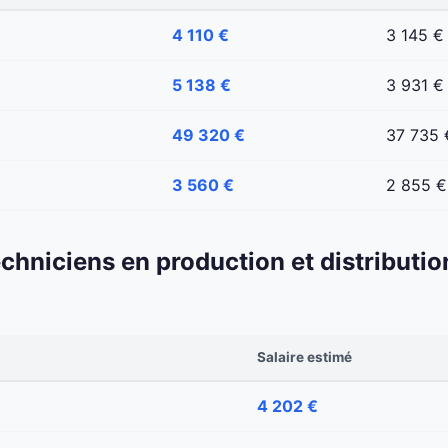
4 110 €
3 145 €
5 138 €
3 931 €
49 320 €
37 735 
3 560 €
2 855 €
echniciens en production et distributio
Salaire estimé
4 202 €