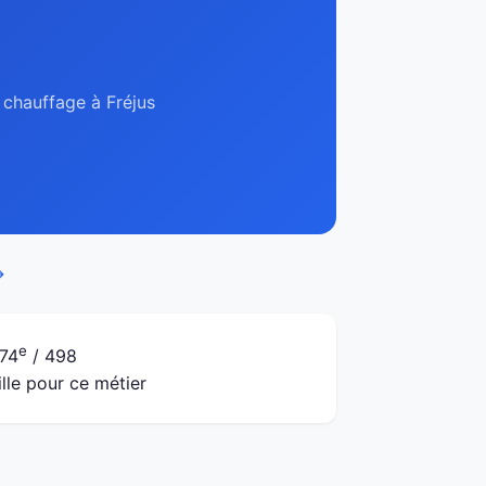
, chauffage à Fréjus
→
e
74
/ 498
ille pour ce métier