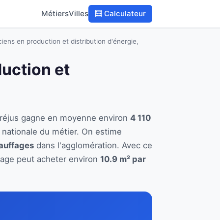
Métiers
Villes
🧮 Calculateur
iens en production et distribution d'énergie,
duction et
à Fréjus gagne en moyenne environ
4 110
 nationale du métier. On estime
hauffages
dans l'agglomération. Avec ce
ffage peut acheter environ
10.9 m² par