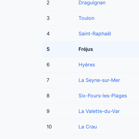
2
Draguignan
3
Toulon
4
Saint-Raphaël
5
Fréjus
6
Hyères
7
La Seyne-sur-Mer
8
Six-Fours-les-Plages
9
La Valette-du-Var
10
La Crau