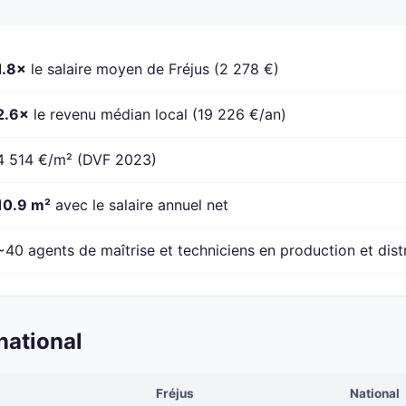
1.8×
le salaire moyen de Fréjus (2 278 €)
2.6×
le revenu médian local (19 226 €/an)
4 514 €/m² (DVF 2023)
10.9 m²
avec le salaire annuel net
~40 agents de maîtrise et techniciens en production et dist
national
Fréjus
National