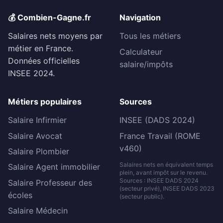
💰 Combien-Gagne.fr
Navigation
Salaires nets moyens par
Tous les métiers
métier en France.
Calculateur
Données officielles
salaire/impôts
INSEE 2024.
Métiers populaires
Sources
Salaire Infirmier
INSEE (DADS 2024)
Salaire Avocat
France Travail (ROME
v460)
Salaire Plombier
Salaires nets en équivalent temps
Salaire Agent immobilier
plein, avant impôt sur le revenu.
Sources : INSEE DADS 2024
Salaire Professeur des
(secteur privé), INSEE DADS 2023
écoles
(secteur public).
Salaire Médecin