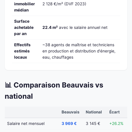
immobilier
2 128 €/m² (DVF 2023)
médian
Surface
achetable
22.4 m²
avec le salaire annuel net
par an
Effectifs
~38 agents de maîtrise et techniciens
estimés
en production et distribution d'énergie,
locaux
eau, chauffages
📊 Comparaison Beauvais vs
national
Beauvais
National
Écart
Salaire net mensuel
3 969 €
3 145 €
+26.2%