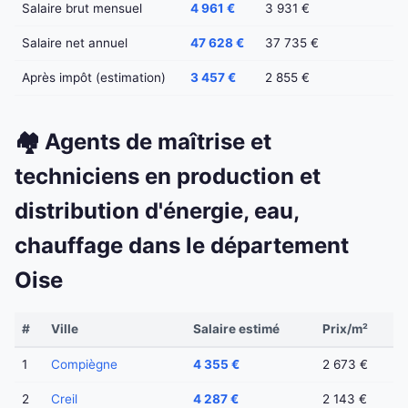
Salaire brut mensuel
4 961 €
3 931 €
Salaire net annuel
47 628 €
37 735 €
Après impôt (estimation)
3 457 €
2 855 €
🏘️ Agents de maîtrise et
techniciens en production et
distribution d'énergie, eau,
chauffage dans le département
Oise
#
Ville
Salaire estimé
Prix/m²
1
Compiègne
4 355 €
2 673 €
2
Creil
4 287 €
2 143 €