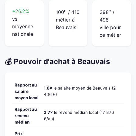
+26.2%
e
e
100
/ 410
398
/
vs
métier à
498
moyenne
Beauvais
ville pour
nationale
ce métier
💰 Pouvoir d'achat à Beauvais
Rapport au
1.6×
le salaire moyen de Beauvais (2
salaire
406 €)
moyen local
Rapport au
2.7×
le revenu médian local (17 376
revenu
€/an)
médian
Prix