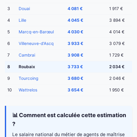
3
Douai
4 081 €
1 917 €
4
Lille
4 045 €
3 894 €
5
Marcq-en-Barœul
4 030 €
4 014 €
6
Villeneuve-d'Ascq
3 933 €
3 079 €
7
Cambrai
3 908 €
1 729 €
8
Roubaix
3 733 €
2 034 €
9
Tourcoing
3 680 €
2 046 €
10
Wattrelos
3 654 €
1 950 €
📊 Comment est calculée cette estimation
?
Le salaire national du métier de agents de maîtrise