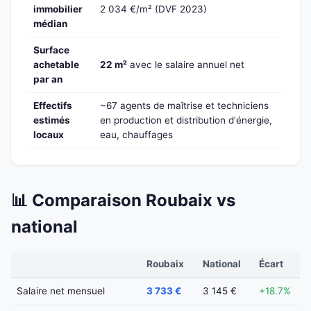
immobilier
2 034 €/m² (DVF 2023)
médian
Surface
achetable
22 m²
avec le salaire annuel net
par an
Effectifs
~67 agents de maîtrise et techniciens
estimés
en production et distribution d'énergie,
locaux
eau, chauffages
📊 Comparaison Roubaix vs
national
Roubaix
National
Écart
Salaire net mensuel
3 733 €
3 145 €
+18.7%