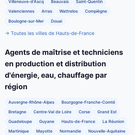
Villeneuve-d'Ascq
Beauvais
Saint-Quentin
Valenciennes
Arras
Wattrelos
Compiègne
Boulogne-sur-Mer
Douai
→ Toutes les villes de Hauts-de-France
Agents de maîtrise et techniciens
en production et distribution
d'énergie, eau, chauffage par
région
Auvergne-Rhône-Alpes
Bourgogne-Franche-Comté
Bretagne
Centre-Val de Loire
Corse
Grand Est
Guadeloupe
Guyane
Hauts-de-France
La Réunion
Martinique
Mayotte
Normandie
Nouvelle-Aquitaine