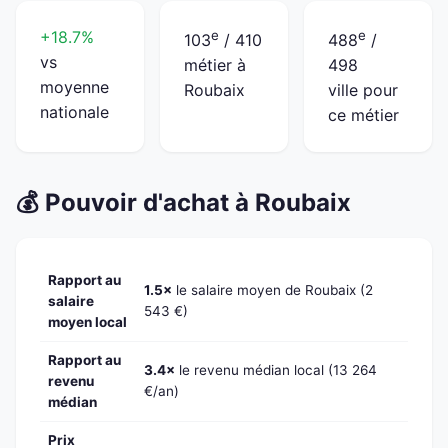
+18.7%
e
e
103
/ 410
488
/
vs
métier à
498
moyenne
Roubaix
ville pour
nationale
ce métier
💰 Pouvoir d'achat à Roubaix
Rapport au
1.5×
le salaire moyen de Roubaix (2
salaire
543 €)
moyen local
Rapport au
3.4×
le revenu médian local (13 264
revenu
€/an)
médian
Prix