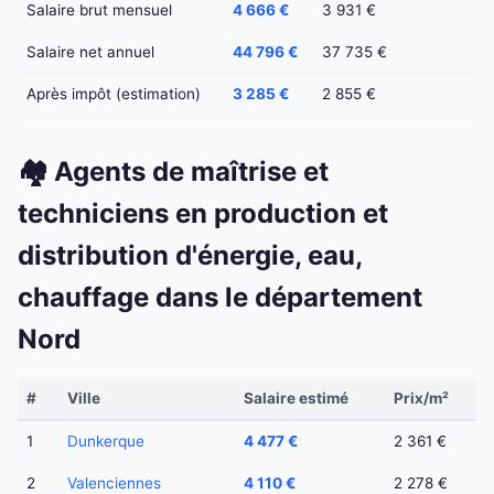
Salaire brut mensuel
4 666 €
3 931 €
Salaire net annuel
44 796 €
37 735 €
Après impôt (estimation)
3 285 €
2 855 €
🏘️ Agents de maîtrise et
techniciens en production et
distribution d'énergie, eau,
chauffage dans le département
Nord
#
Ville
Salaire estimé
Prix/m²
1
Dunkerque
4 477 €
2 361 €
2
Valenciennes
4 110 €
2 278 €