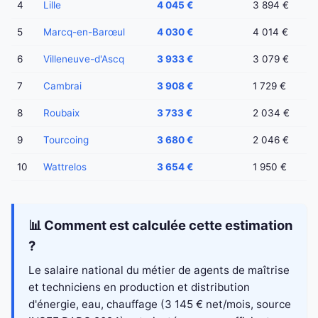
4
Lille
4 045 €
3 894 €
5
Marcq-en-Barœul
4 030 €
4 014 €
6
Villeneuve-d'Ascq
3 933 €
3 079 €
7
Cambrai
3 908 €
1 729 €
8
Roubaix
3 733 €
2 034 €
9
Tourcoing
3 680 €
2 046 €
10
Wattrelos
3 654 €
1 950 €
📊 Comment est calculée cette estimation
?
Le salaire national du métier de agents de maîtrise
et techniciens en production et distribution
d'énergie, eau, chauffage (3 145 € net/mois, source