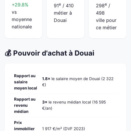
+29.8%
e
e
91
/ 410
298
/
vs
métier à
498
moyenne
Douai
ville pour
nationale
ce métier
💰 Pouvoir d'achat à Douai
Rapport au
1.8×
le salaire moyen de Douai (2 322
salaire
€)
moyen local
Rapport au
3×
le revenu médian local (16 595
revenu
€/an)
médian
Prix
immobilier
1 917 €/m² (DVF 2023)