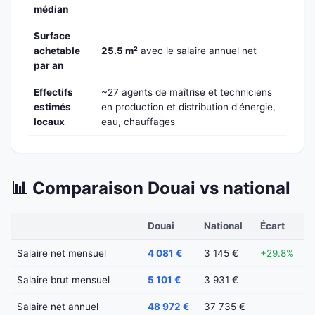
médian
Surface
achetable
25.5 m²
avec le salaire annuel net
par an
Effectifs
~27 agents de maîtrise et techniciens
estimés
en production et distribution d'énergie,
locaux
eau, chauffages
📊 Comparaison Douai vs national
Douai
National
Écart
Salaire net mensuel
4 081 €
3 145 €
+29.8%
Salaire brut mensuel
5 101 €
3 931 €
Salaire net annuel
48 972 €
37 735 €