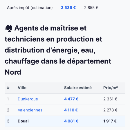
Après impôt (estimation)
3 539 €
2 855 €
🏘️ Agents de maîtrise et
techniciens en production et
distribution d'énergie, eau,
chauffage dans le département
Nord
#
Ville
Salaire estimé
Prix/m²
1
Dunkerque
4 477 €
2 361 €
2
Valenciennes
4 110 €
2 278 €
3
Douai
4 081 €
1 917 €