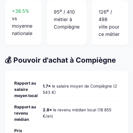
+38.5%
e
e
95
/ 410
126
/
vs
métier à
498
moyenne
Compiègne
ville pour
nationale
ce métier
💰 Pouvoir d'achat à Compiègne
Rapport au
1.7×
le salaire moyen de Compiègne (2
salaire
543 €)
moyen local
Rapport au
2.8×
le revenu médian local (18 855
revenu
€/an)
médian
Prix