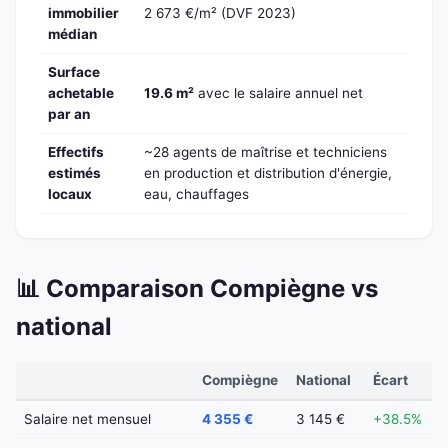
immobilier
2 673 €/m² (DVF 2023)
médian
Surface
achetable
19.6 m²
avec le salaire annuel net
par an
Effectifs
~28 agents de maîtrise et techniciens
estimés
en production et distribution d'énergie,
locaux
eau, chauffages
📊 Comparaison Compiègne vs
national
Compiègne
National
Écart
Salaire net mensuel
4 355 €
3 145 €
+38.5%