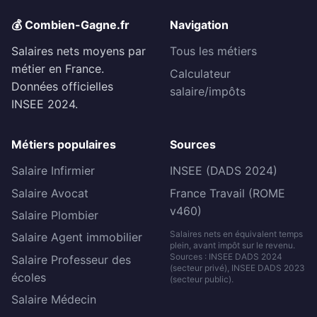
💰 Combien-Gagne.fr
Navigation
Salaires nets moyens par
Tous les métiers
métier en France.
Calculateur
Données officielles
salaire/impôts
INSEE 2024.
Métiers populaires
Sources
Salaire Infirmier
INSEE (DADS 2024)
Salaire Avocat
France Travail (ROME
v460)
Salaire Plombier
Salaires nets en équivalent temps
Salaire Agent immobilier
plein, avant impôt sur le revenu.
Sources : INSEE DADS 2024
Salaire Professeur des
(secteur privé), INSEE DADS 2023
écoles
(secteur public).
Salaire Médecin