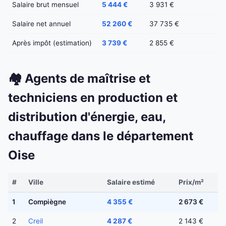
Salaire brut mensuel
5 444 €
3 931 €
Salaire net annuel
52 260 €
37 735 €
Après impôt (estimation)
3 739 €
2 855 €
🏘️ Agents de maîtrise et
techniciens en production et
distribution d'énergie, eau,
chauffage dans le département
Oise
#
Ville
Salaire estimé
Prix/m²
1
Compiègne
4 355 €
2 673 €
2
Creil
4 287 €
2 143 €