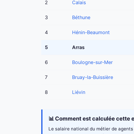
2
Calais
3
Béthune
4
Hénin-Beaumont
5
Arras
6
Boulogne-sur-Mer
7
Bruay-la-Buissière
8
Liévin
📊 Comment est calculée cette e
Le salaire national du métier de agents 