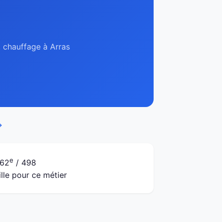
, chauffage à Arras
→
e
62
/ 498
ille pour ce métier