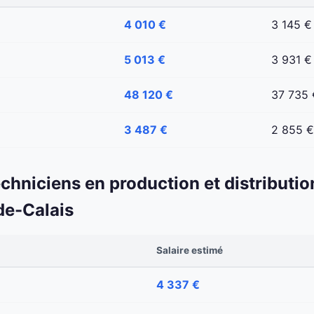
4 010 €
3 145 €
5 013 €
3 931 €
48 120 €
37 735 
3 487 €
2 855 €
echniciens en production et distributio
de-Calais
Salaire estimé
4 337 €