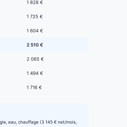
1 828 €
1 725 €
1 604 €
2 510 €
2 065 €
1 494 €
1 716 €
rgie, eau, chauffage (3 145 € net/mois,