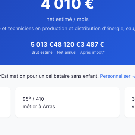
4 010 €
net estimé / mois
 et techniciens en production et distribution d'énergie, eau
5 013 €
48 120 €
3 487 €
Brut estimé
Net annuel
Après impôt*
*Estimation pour un célibataire sans enfant.
Personnaliser 
e
95
/ 410
3
métier à Arras
v