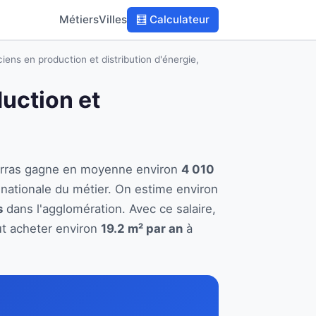
Métiers
Villes
🧮 Calculateur
iens en production et distribution d'énergie,
duction et
à Arras gagne en moyenne environ
4 010
nationale du métier. On estime environ
s
dans l'agglomération. Avec ce salaire,
ut acheter environ
19.2 m² par an
à