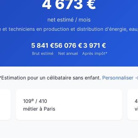
4 673 €
net estimé / mois
 et techniciens en production et distribution d'énergie, eau
5 841 €
56 076 €
3 971 €
Brut estimé
Net annuel
Après impôt*
*Estimation pour un célibataire sans enfant.
Personnaliser 
e
109
/ 410
4
métier à Paris
v