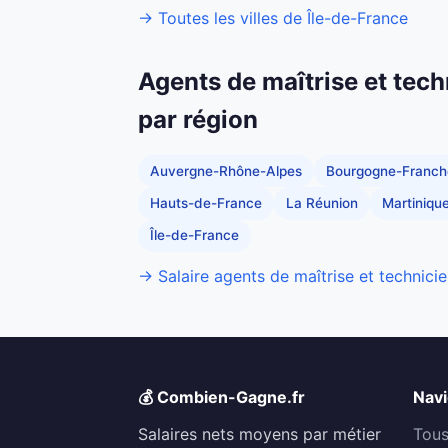
→ Toutes les villes de Île-de-France
Agents de maîtrise et tech
par région
Auvergne-Rhône-Alpes
Bourgogne-Franc
Hauts-de-France
La Réunion
Martiniqu
Île-de-France
→ Salaire agents de maîtrise et technicie
💰 Combien-Gagne.fr
Navi
Salaires nets moyens par métier
Tous