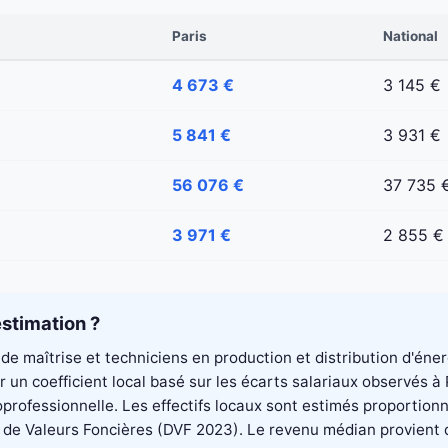
Paris
National
4 673 €
3 145 €
5 841 €
3 931 €
56 076 €
37 735 
3 971 €
2 855 €
stimation ?
de maîtrise et techniciens en production et distribution d'éne
un coefficient local basé sur les écarts salariaux observés à
professionnelle. Les effectifs locaux sont estimés proportionn
 Valeurs Foncières (DVF 2023). Le revenu médian provient du di