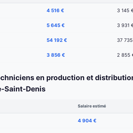
4 516 €
3 145 
5 645 €
3 931 
54 192 €
37 735
3 856 €
2 855 
echniciens en production et distributio
e-Saint-Denis
Salaire estimé
4 904 €