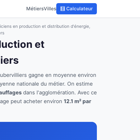
Métiers
Villes
🧮 Calculateur
ciens en production et distribution d'énergie,
ers
duction et
iers
 Aubervilliers gagne en moyenne environ
yenne nationale du métier. On estime
hauffages
dans l'agglomération. Avec ce
ffage peut acheter environ
12.1 m² par