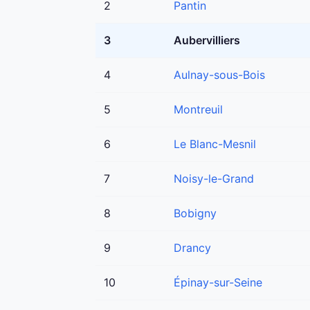
2
Pantin
3
Aubervilliers
4
Aulnay-sous-Bois
5
Montreuil
6
Le Blanc-Mesnil
7
Noisy-le-Grand
8
Bobigny
9
Drancy
10
Épinay-sur-Seine