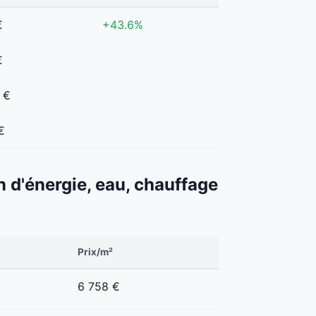
€
+43.6%
€
 €
€
n d'énergie, eau, chauffage
Prix/m²
6 758 €