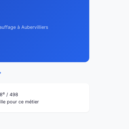
auffage à Aubervilliers
→
e
8
/ 498
ille pour ce métier