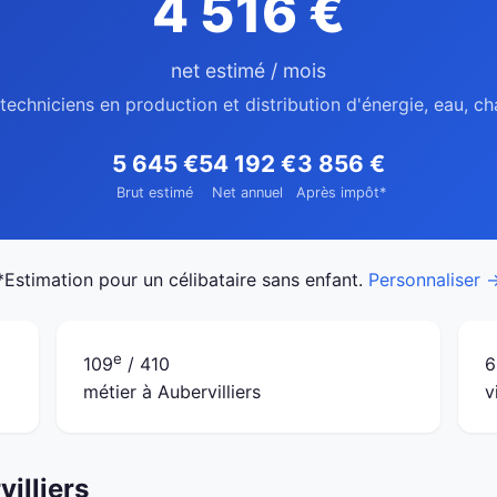
4 516 €
net estimé / mois
techniciens en production et distribution d'énergie, eau, ch
5 645 €
54 192 €
3 856 €
Brut estimé
Net annuel
Après impôt*
*Estimation pour un célibataire sans enfant.
Personnaliser 
e
109
/ 410
6
métier à Aubervilliers
v
illiers