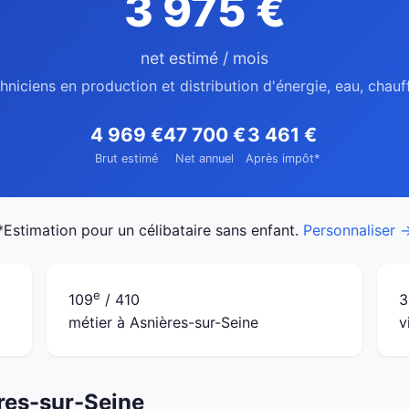
3 975 €
net estimé / mois
hniciens en production et distribution d'énergie, eau, chau
4 969 €
47 700 €
3 461 €
Brut estimé
Net annuel
Après impôt*
*Estimation pour un célibataire sans enfant.
Personnaliser 
e
109
/ 410
3
métier à Asnières-sur-Seine
v
ères-sur-Seine