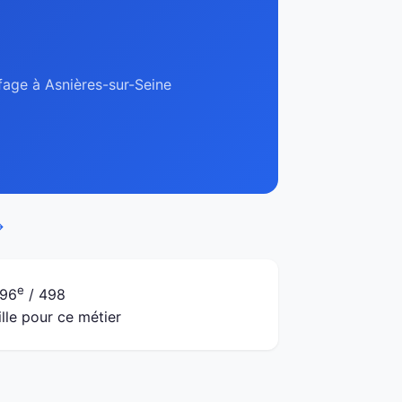
ffage à Asnières-sur-Seine
→
e
96
/ 498
ille pour ce métier