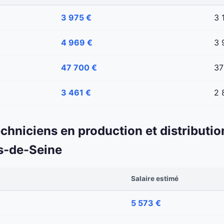
3 975 €
3 
4 969 €
3 
47 700 €
37
3 461 €
2 
echniciens en production et distributio
s-de-Seine
Salaire estimé
5 573 €