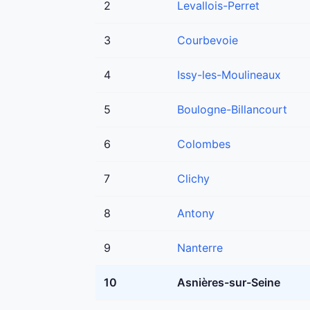
2
Levallois-Perret
3
Courbevoie
4
Issy-les-Moulineaux
5
Boulogne-Billancourt
6
Colombes
7
Clichy
8
Antony
9
Nanterre
10
Asnières-sur-Seine