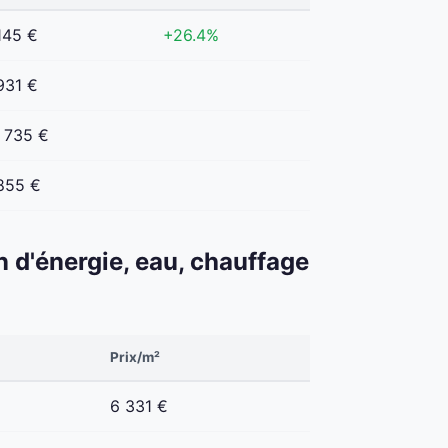
145 €
+26.4%
931 €
 735 €
855 €
n d'énergie, eau, chauffage
Prix/m²
6 331 €