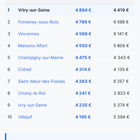
1
Vitry-sur-Seine
4 894 €
4 419 €
2
Fontenay-sous-Bois
4 789 €
6 568 €
3
Vincennes
4 569 €
9 141 €
4
Maisons-Alfort
4 550 €
5 806 €
5
Champigny-sur-Marne
4 475 €
4 343 €
6
Créteil
4 314 €
4 135 €
7
Saint-Maur-des-Fossés
4 263 €
6 257 €
8
Choisy-le-Roi
4 241 €
3 833 €
9
Ivry-sur-Seine
4 235 €
5 374 €
10
Villejuif
4 195 €
5 394 €