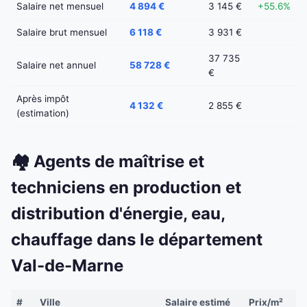
Salaire net mensuel
4 894 €
3 145 €
+55.6%
Salaire brut mensuel
6 118 €
3 931 €
37 735
Salaire net annuel
58 728 €
€
Après impôt
4 132 €
2 855 €
(estimation)
🏘️ Agents de maîtrise et
techniciens en production et
distribution d'énergie, eau,
chauffage dans le département
Val-de-Marne
#
Ville
Salaire estimé
Prix/m²