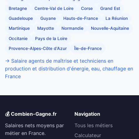
Bretagne
Centre-Val de Loire
Corse
Grand Est
Guadeloupe
Guyane
Hauts-de-France
La Réunion
Martinique
Mayotte
Normandie
Nouvelle-Aquitaine
Occitanie
Pays de la Loire
Provence-Alpes-Côte d'Azur
Île-de-France
→ Salaire agents de maîtrise et techniciens en
production et distribution d'énergie, eau, chauffage en
France
💰 Combien-Gagne.fr
Navigation
Salaires nets moyens par
Tous les métiers
métier en France.
Calculateur