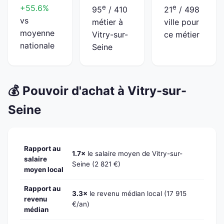
+55.6%
e
e
95
/ 410
21
/ 498
vs
métier à
ville pour
moyenne
Vitry-sur-
ce métier
nationale
Seine
💰 Pouvoir d'achat à Vitry-sur-
Seine
Rapport au
1.7×
le salaire moyen de Vitry-sur-
salaire
Seine (2 821 €)
moyen local
Rapport au
3.3×
le revenu médian local (17 915
revenu
€/an)
médian