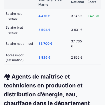
National
Écart
Marne
Salaire net
4 475 €
3 145 €
+42.3%
mensuel
Salaire brut
5 594 €
3 931 €
mensuel
37 735
Salaire net annuel
53 700 €
€
Après impôt
3 826 €
2 855 €
(estimation)
🏘️ Agents de maîtrise et
techniciens en production et
distribution d'énergie, eau,
chauffage dans le département