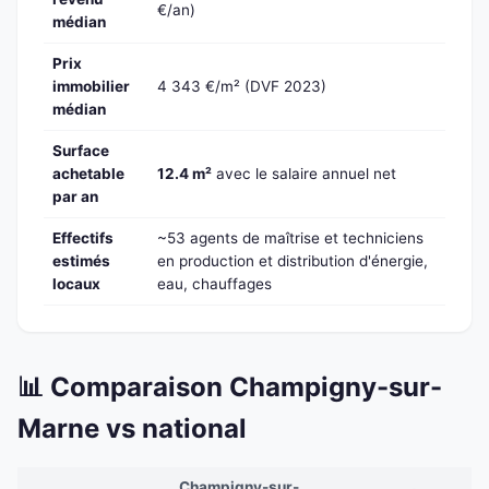
€/an)
médian
Prix
immobilier
4 343 €/m² (DVF 2023)
médian
Surface
achetable
12.4 m²
avec le salaire annuel net
par an
Effectifs
~53 agents de maîtrise et techniciens
estimés
en production et distribution d'énergie,
locaux
eau, chauffages
📊 Comparaison Champigny-sur-
Marne vs national
Champigny-sur-