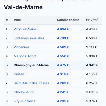
Val-de-Marne
#
Ville
Salaire estimé
Prix/m²
1
Vitry-sur-Seine
4 894 €
4 419 €
2
Fontenay-sous-Bois
4 789 €
6 568 €
3
Vincennes
4 569 €
9 141 €
4
Maisons-Alfort
4 550 €
5 806 €
5
Champigny-sur-Marne
4 475 €
4 343 €
6
Créteil
4 314 €
4 135 €
7
Saint-Maur-des-Fossés
4 263 €
6 257 €
8
Choisy-le-Roi
4 241 €
3 833 €
9
Ivry-sur-Seine
4 235 €
5 374 €