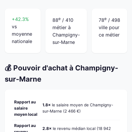
+42.3%
e
e
88
/ 410
78
/ 498
vs
métier à
ville pour
moyenne
Champigny-
ce métier
nationale
sur-Marne
💰 Pouvoir d'achat à Champigny-
sur-Marne
Rapport au
1.8×
le salaire moyen de Champigny-
salaire
sur-Marne (2 466 €)
moyen local
Rapport au
2.8×
le revenu médian local (18 942
revenu