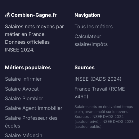
💰 Combien-Gagne.fr
Navigation
Salaires nets moyens par
Tous les métiers
métier en France.
Calculateur
Données officielles
salaire/impôts
INSEE 2024.
Métiers populaires
Sources
Salaire Infirmier
INSEE (DADS 2024)
Salaire Avocat
France Travail (ROME
v460)
Salaire Plombier
Salaires nets en équivalent temps
Salaire Agent immobilier
plein, avant impôt sur le revenu.
Sources : INSEE DADS 2024
Salaire Professeur des
(secteur privé), INSEE DADS 2023
écoles
(secteur public).
Salaire Médecin