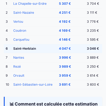
1
La Chapelle-sur-Erdre
5 307 €
3 704 €
2
Saint-Nazaire
4 251 €
3 111 €
3
Vertou
4 192 €
3 776 €
4
Couëron
4 169 €
3 235 €
5
Carquefou
4 146 €
3 595 €
6
Saint-Herblain
4 047 €
3 046 €
7
Nantes
3 996 €
3 889 €
8
Rezé
3 989 €
3 250 €
9
Orvault
3 959 €
3 614 €
10
Saint-Sébastien-sur-Loire
3 691 €
3 600 €
📊 Comment est calculée cette estimation