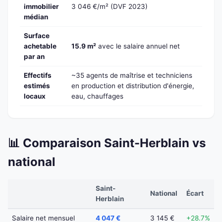
immobilier
3 046 €/m² (DVF 2023)
médian
Surface
achetable
15.9 m²
avec le salaire annuel net
par an
Effectifs
~35 agents de maîtrise et techniciens
estimés
en production et distribution d'énergie,
locaux
eau, chauffages
📊 Comparaison Saint-Herblain vs
national
Saint-
National
Écart
Herblain
Salaire net mensuel
4 047 €
3 145 €
+28.7%