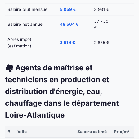
Salaire brut mensuel
5 059 €
3 931 €
37 735
Salaire net annuel
48 564 €
€
Après impôt
3 514 €
2 855 €
(estimation)
🏘️ Agents de maîtrise et
techniciens en production et
distribution d'énergie, eau,
chauffage dans le département
Loire-Atlantique
#
Ville
Salaire estimé
Prix/m²