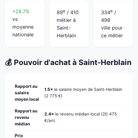
+28.7%
e
e
89
/ 410
334
/
vs
métier à
498
moyenne
Saint-
ville pour
nationale
Herblain
ce métier
💰 Pouvoir d'achat à Saint-Herblain
Rapport au
1.5×
le salaire moyen de Saint-Herblain
salaire
(2 775 €)
moyen local
Rapport au
2.4×
le revenu médian local (20 475
revenu
€/an)
médian
Prix