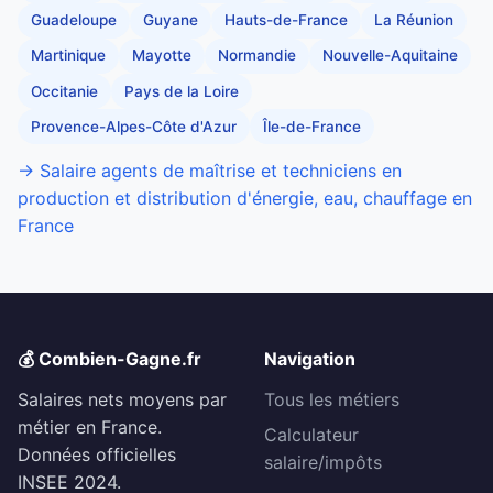
Guadeloupe
Guyane
Hauts-de-France
La Réunion
Martinique
Mayotte
Normandie
Nouvelle-Aquitaine
Occitanie
Pays de la Loire
Provence-Alpes-Côte d'Azur
Île-de-France
→ Salaire agents de maîtrise et techniciens en
production et distribution d'énergie, eau, chauffage en
France
💰 Combien-Gagne.fr
Navigation
Salaires nets moyens par
Tous les métiers
métier en France.
Calculateur
Données officielles
salaire/impôts
INSEE 2024.