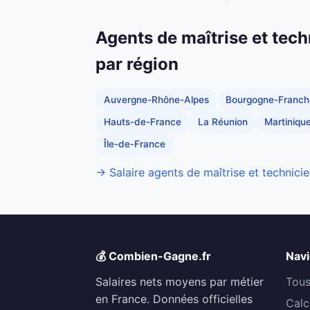
Agents de maîtrise et tech
par région
Auvergne-Rhône-Alpes
Bourgogne-Franc
Hauts-de-France
La Réunion
Martiniqu
Île-de-France
→ Salaire agents de maîtrise et technicie
💰 Combien-Gagne.fr
Navi
Salaires nets moyens par métier
Tous
en France. Données officielles
Calc