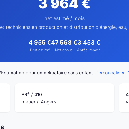
3 964 €
net estimé / mois
et techniciens en production et distribution d'énergie, eau
4 955 €
47 568 €
3 453 €
Brut estimé
Net annuel
Après impôt*
*Estimation pour un célibataire sans enfant.
Personnaliser 
e
89
/ 410
4
métier à Angers
v
rs