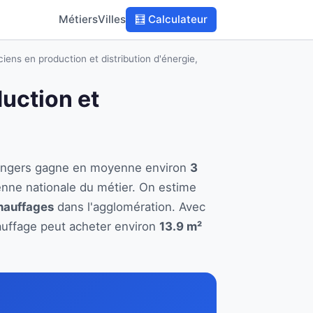
Métiers
Villes
🧮 Calculateur
iens en production et distribution d'énergie,
duction et
 à Angers gagne en moyenne environ
3
enne nationale du métier. On estime
chauffages
dans l'agglomération. Avec
hauffage peut acheter environ
13.9 m²