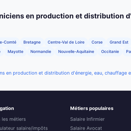
niciens en production et distribution d
he-Comté
Bretagne
Centre-Val de Loire
Corse
Grand Est
e
Mayotte
Normandie
Nouvelle-Aquitaine
Occitanie
Pa
ns en production et distribution d'énergie, eau, chauffage 
gation
Métiers populaires
 les métiers
Salaire Infirmier
ulateur salaire/impôts
Salaire Avocat