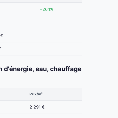
€
+26.1%
€
 €
€
n d'énergie, eau, chauffage
Prix/m²
2 291 €