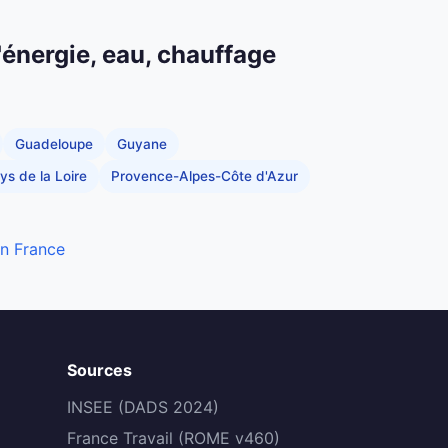
'énergie, eau, chauffage
Guadeloupe
Guyane
ys de la Loire
Provence-Alpes-Côte d'Azur
en France
Sources
INSEE (DADS 2024)
France Travail (ROME v460)