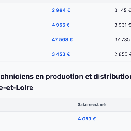
3 964 €
3 145 
4 955 €
3 931 
47 568 €
37 735
3 453 €
2 855 
echniciens en production et distributio
e-et-Loire
Salaire estimé
4 059 €