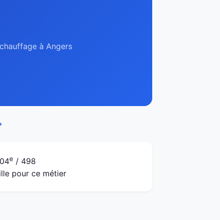
, chauffage à Angers
→
e
04
/ 498
ille pour ce métier