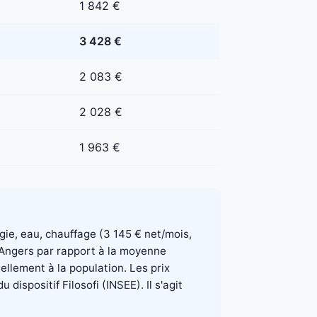
1 842 €
3 428 €
2 083 €
2 028 €
1 963 €
rgie, eau, chauffage (3 145 € net/mois,
à Angers par rapport à la moyenne
ellement à la population. Les prix
spositif Filosofi (INSEE). Il s'agit