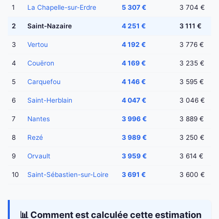
1
La Chapelle-sur-Erdre
5 307 €
3 704 €
2
Saint-Nazaire
4 251 €
3 111 €
3
Vertou
4 192 €
3 776 €
4
Couëron
4 169 €
3 235 €
5
Carquefou
4 146 €
3 595 €
6
Saint-Herblain
4 047 €
3 046 €
7
Nantes
3 996 €
3 889 €
8
Rezé
3 989 €
3 250 €
9
Orvault
3 959 €
3 614 €
10
Saint-Sébastien-sur-Loire
3 691 €
3 600 €
📊 Comment est calculée cette estimation