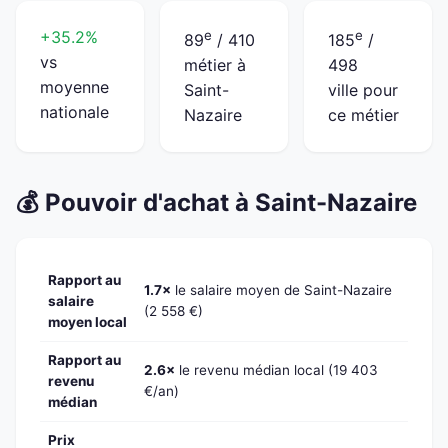
+35.2%
e
e
89
/ 410
185
/
vs
métier à
498
moyenne
Saint-
ville pour
nationale
Nazaire
ce métier
💰 Pouvoir d'achat à Saint-Nazaire
Rapport au
1.7×
le salaire moyen de Saint-Nazaire
salaire
(2 558 €)
moyen local
Rapport au
2.6×
le revenu médian local (19 403
revenu
€/an)
médian
Prix