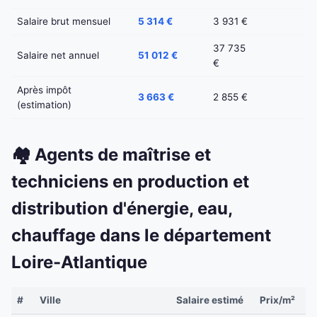
Salaire brut mensuel
5 314 €
3 931 €
37 735
Salaire net annuel
51 012 €
€
Après impôt
3 663 €
2 855 €
(estimation)
🏘️ Agents de maîtrise et
techniciens en production et
distribution d'énergie, eau,
chauffage dans le département
Loire-Atlantique
#
Ville
Salaire estimé
Prix/m²