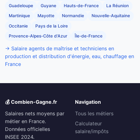
Guadeloupe
Guyane
Hauts-de-France
La Réunion
Martinique
Mayotte
Normandie
Nouvelle-Aquitaine
Occitanie
Pays de la Loire
Provence-Alpes-Côte d'Azur
Île-de-France
→ Salaire agents de maîtrise et techniciens en
production et distribution d'énergie, eau, chauffage en
France
💰 Combien-Gagne.fr
Navigation
Salaires nets moyens par
Tous les métiers
métier en France.
Calculateur
Données officielles
salaire/impôts
INSEE 2024.