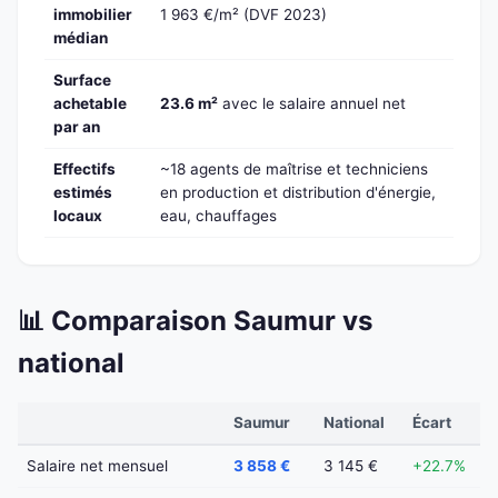
immobilier
1 963 €/m² (DVF 2023)
médian
Surface
achetable
23.6 m²
avec le salaire annuel net
par an
Effectifs
~18 agents de maîtrise et techniciens
estimés
en production et distribution d'énergie,
locaux
eau, chauffages
📊 Comparaison Saumur vs
national
Saumur
National
Écart
Salaire net mensuel
3 858 €
3 145 €
+22.7%