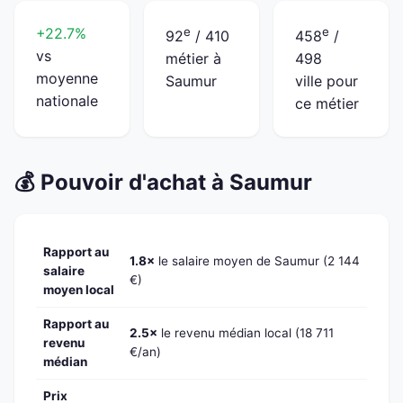
+22.7%
e
e
92
/ 410
458
/
vs
métier à
498
moyenne
Saumur
ville pour
nationale
ce métier
💰 Pouvoir d'achat à Saumur
Rapport au
1.8×
le salaire moyen de Saumur (2 144
salaire
€)
moyen local
Rapport au
2.5×
le revenu médian local (18 711
revenu
€/an)
médian
Prix