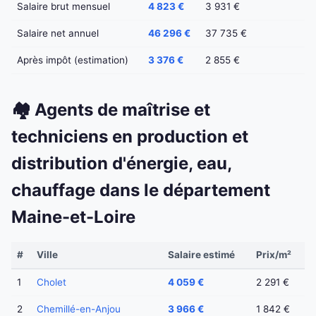
Salaire brut mensuel
4 823 €
3 931 €
Salaire net annuel
46 296 €
37 735 €
Après impôt (estimation)
3 376 €
2 855 €
🏘️ Agents de maîtrise et
techniciens en production et
distribution d'énergie, eau,
chauffage dans le département
Maine-et-Loire
#
Ville
Salaire estimé
Prix/m²
1
Cholet
4 059 €
2 291 €
2
Chemillé-en-Anjou
3 966 €
1 842 €