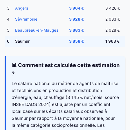
3
Angers
3 964 €
3 428 €
4
Sèvremoine
3 928 €
2 083 €
5
Beaupréau-en-Mauges
3 883 €
2 028 €
6
Saumur
3 858 €
1 963 €
📊 Comment est calculée cette estimation
?
Le salaire national du métier de agents de maîtrise
et techniciens en production et distribution
d'énergie, eau, chauffage (3 145 € net/mois, source
INSEE DADS 2024) est ajusté par un coefficient
local basé sur les écarts salariaux observés à
Saumur par rapport à la moyenne nationale, pour
la même catégorie socioprofessionnelle. Les