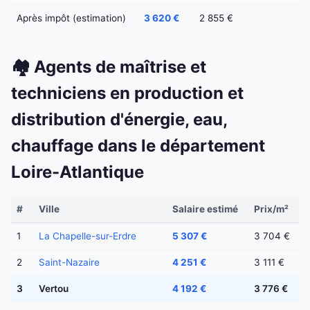
Après impôt (estimation)
3 620 €
2 855 €
🏘️ Agents de maîtrise et
techniciens en production et
distribution d'énergie, eau,
chauffage dans le département
Loire-Atlantique
#
Ville
Salaire estimé
Prix/m²
1
La Chapelle-sur-Erdre
5 307 €
3 704 €
2
Saint-Nazaire
4 251 €
3 111 €
3
Vertou
4 192 €
3 776 €