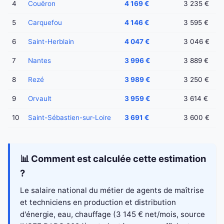
4
Couëron
4 169 €
3 235 €
5
Carquefou
4 146 €
3 595 €
6
Saint-Herblain
4 047 €
3 046 €
7
Nantes
3 996 €
3 889 €
8
Rezé
3 989 €
3 250 €
9
Orvault
3 959 €
3 614 €
10
Saint-Sébastien-sur-Loire
3 691 €
3 600 €
📊 Comment est calculée cette estimation
?
Le salaire national du métier de agents de maîtrise
et techniciens en production et distribution
d'énergie, eau, chauffage (3 145 € net/mois, source