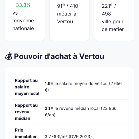
+33.3%
e
e
91
/ 410
221
/
vs
métier à
498
moyenne
Vertou
ville pour
nationale
ce métier
💰 Pouvoir d'achat à Vertou
Rapport au
1.6×
le salaire moyen de Vertou (2 656
salaire
€)
moyen local
Rapport au
2.1×
le revenu médian local (23 866
revenu
€/an)
médian
Prix
immobilier
3 776 €/m² (DVF 2023)