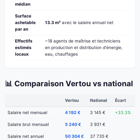
médian
Surface
achetable
13.3 m²
avec le salaire annuel net
par an
Effectifs
~18 agents de maîtrise et techniciens
estimés
en production et distribution d'énergie,
locaux
eau, chauffages
📊 Comparaison Vertou vs national
Vertou
National
Écart
Salaire net mensuel
4 192 €
3 145 €
+33.3%
Salaire brut mensuel
5 240 €
3 931 €
Salaire net annuel
50 304 €
37 735 €