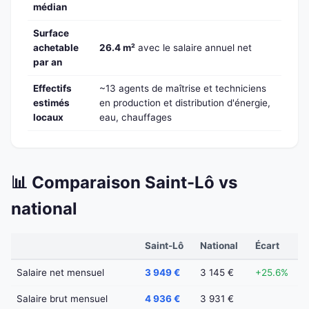
médian
Surface
achetable
26.4 m²
avec le salaire annuel net
par an
Effectifs
~13 agents de maîtrise et techniciens
estimés
en production et distribution d'énergie,
locaux
eau, chauffages
📊 Comparaison Saint-Lô vs
national
Saint-Lô
National
Écart
Salaire net mensuel
3 949 €
3 145 €
+25.6%
Salaire brut mensuel
4 936 €
3 931 €