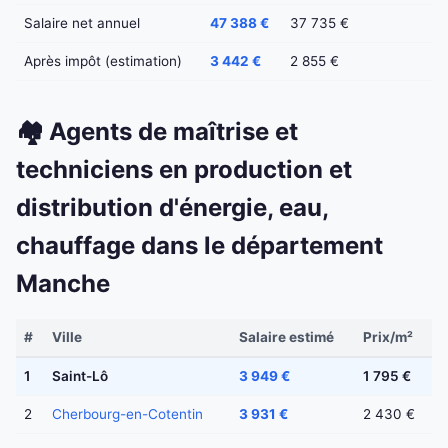
Salaire net annuel
47 388 €
37 735 €
Après impôt (estimation)
3 442 €
2 855 €
🏘️ Agents de maîtrise et
techniciens en production et
distribution d'énergie, eau,
chauffage dans le département
Manche
#
Ville
Salaire estimé
Prix/m²
1
Saint-Lô
3 949 €
1 795 €
2
Cherbourg-en-Cotentin
3 931 €
2 430 €