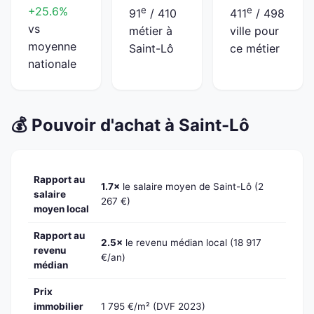
+25.6%
e
e
91
/ 410
411
/ 498
vs
métier à
ville pour
moyenne
Saint-Lô
ce métier
nationale
💰 Pouvoir d'achat à Saint-Lô
Rapport au
1.7×
le salaire moyen de Saint-Lô (2
salaire
267 €)
moyen local
Rapport au
2.5×
le revenu médian local (18 917
revenu
€/an)
médian
Prix
immobilier
1 795 €/m² (DVF 2023)