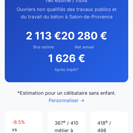
net estimé / mois
Ouvriers non qualifiés des travaux publics et
du travail du béton à Salon-de-Provence
2 113 €
20 280 €
Brut estimé
Net annuel
1 626 €
Après impôt*
*Estimation pour un célibataire sans enfant.
Personnaliser →
-8.5%
e
e
367
/ 410
418
/
vs
métier à
498