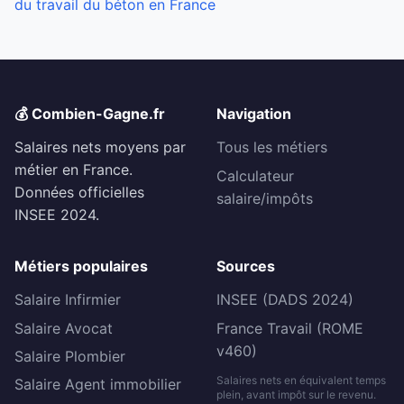
du travail du béton en France
💰 Combien-Gagne.fr
Navigation
Salaires nets moyens par
Tous les métiers
métier en France.
Calculateur
Données officielles
salaire/impôts
INSEE 2024.
Métiers populaires
Sources
Salaire Infirmier
INSEE (DADS 2024)
Salaire Avocat
France Travail (ROME
v460)
Salaire Plombier
Salaires nets en équivalent temps
Salaire Agent immobilier
plein, avant impôt sur le revenu.