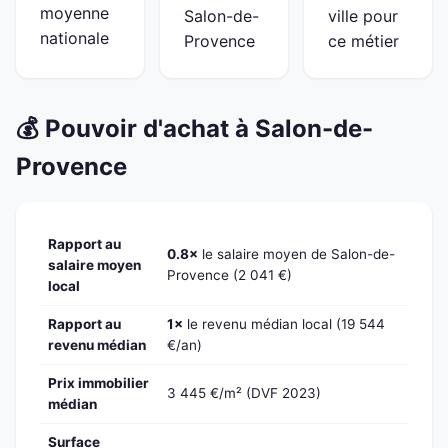
moyenne
Salon-de-
ville pour
nationale
Provence
ce métier
💰 Pouvoir d'achat à Salon-de-
Provence
Rapport au
0.8×
le salaire moyen de Salon-de-
salaire moyen
Provence (2 041 €)
local
Rapport au
1×
le revenu médian local (19 544
revenu médian
€/an)
Prix immobilier
3 445 €/m² (DVF 2023)
médian
Surface