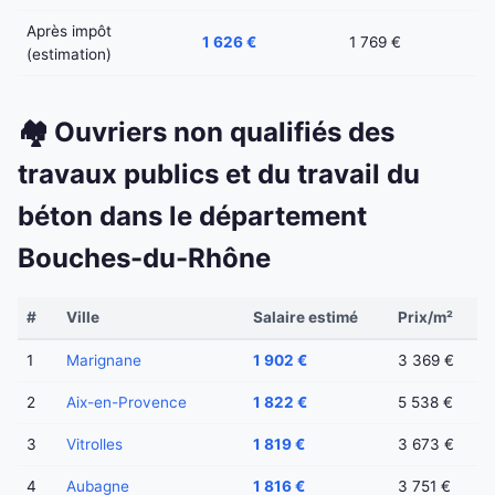
Après impôt
1 626 €
1 769 €
(estimation)
🏘️ Ouvriers non qualifiés des
travaux publics et du travail du
béton dans le département
Bouches-du-Rhône
#
Ville
Salaire estimé
Prix/m²
1
Marignane
1 902 €
3 369 €
2
Aix-en-Provence
1 822 €
5 538 €
3
Vitrolles
1 819 €
3 673 €
4
Aubagne
1 816 €
3 751 €