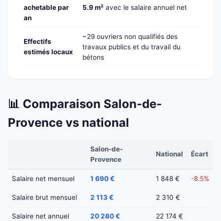
achetable par
5.9 m²
avec le salaire annuel net
an
~29 ouvriers non qualifiés des
Effectifs
travaux publics et du travail du
estimés locaux
bétons
📊 Comparaison Salon-de-
Provence vs national
Salon-de-
National
Écart
Provence
Salaire net mensuel
1 690 €
1 848 €
-8.5%
Salaire brut mensuel
2 113 €
2 310 €
Salaire net annuel
20 280 €
22 174 €