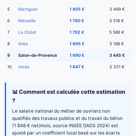
5
Martigues
1 805 €
3 469 €
6
Marseille
1 780 €
3 516 €
7
La Ciotat
1 762 €
5 586 €
8
Arles
1 695 €
3 198 €
9
Salon-de-Provence
1 690 €
3 445 €
10
Istres
1 647 €
3 331 €
📊 Comment est calculée cette estimation
?
Le salaire national du métier de ouvriers non
qualifiés des travaux publics et du travail du béton
(1 848 € net/mois, source INSEE DADS 2024) est
ajusté par un coefficient local basé sur les écarts