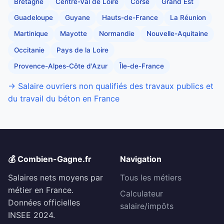
Bretagne
Centre-Val de Loire
Corse
Grand Est
Guadeloupe
Guyane
Hauts-de-France
La Réunion
Martinique
Mayotte
Normandie
Nouvelle-Aquitaine
Occitanie
Pays de la Loire
Provence-Alpes-Côte d'Azur
Île-de-France
→ Salaire ouvriers non qualifiés des travaux publics et
du travail du béton en France
💰 Combien-Gagne.fr
Navigation
Salaires nets moyens par
Tous les métiers
métier en France.
Calculateur
Données officielles
salaire/impôts
INSEE 2024.