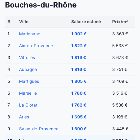
Bouches-du-Rhône
#
Ville
Salaire estimé
Prix/m²
1
Marignane
1 902 €
3 369 €
2
Aix-en-Provence
1 822 €
5 538 €
3
Vitrolles
1 819 €
3 673 €
4
Aubagne
1 816 €
3 751 €
5
Martigues
1 805 €
3 469 €
6
Marseille
1 780 €
3 516 €
7
La Ciotat
1 762 €
5 586 €
8
Arles
1 695 €
3 198 €
9
Salon-de-Provence
1 690 €
3 445 €