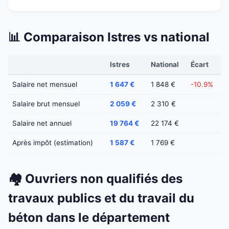
📊 Comparaison Istres vs national
Istres
National
Écart
Salaire net mensuel
1 647 €
1 848 €
-10.9%
Salaire brut mensuel
2 059 €
2 310 €
Salaire net annuel
19 764 €
22 174 €
Après impôt (estimation)
1 587 €
1 769 €
🏘️ Ouvriers non qualifiés des
travaux publics et du travail du
béton dans le département