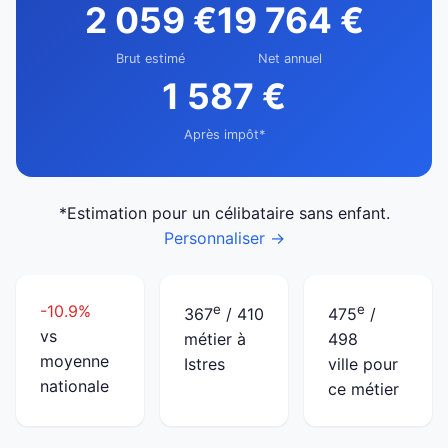
2 059 €
19 764 €
Brut estimé
Net annuel
1 587 €
Après impôt*
*Estimation pour un célibataire sans enfant.
Personnaliser →
-10.9%
e
e
367
/ 410
475
/
vs
métier à
498
moyenne
Istres
ville pour
nationale
ce métier