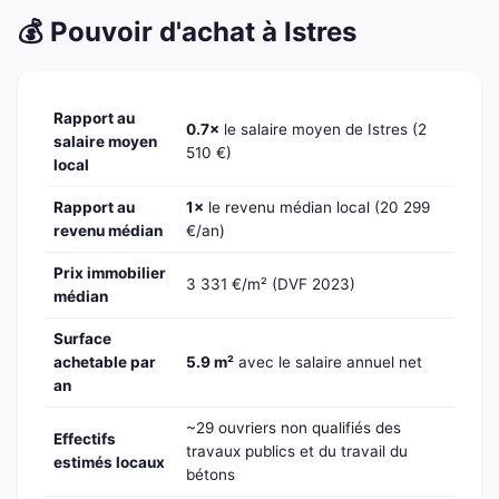
💰 Pouvoir d'achat à Istres
Rapport au
0.7×
le salaire moyen de Istres (2
salaire moyen
510 €)
local
Rapport au
1×
le revenu médian local (20 299
revenu médian
€/an)
Prix immobilier
3 331 €/m² (DVF 2023)
médian
Surface
achetable par
5.9 m²
avec le salaire annuel net
an
~29 ouvriers non qualifiés des
Effectifs
travaux publics et du travail du
estimés locaux
bétons