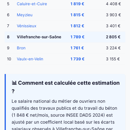
5
Caluire-et-Cuire
1 819 €
4 408 €
6
Meyzieu
1 815 €
3 903 €
7
Vénissieux
1 812 €
3 401 €
8
Villefranche-sur-Saône
1 789 €
2 805 €
9
Bron
1 761 €
3 224 €
10
Vaulx-en-Velin
1 739 €
3 155 €
📊 Comment est calculée cette estimation
?
Le salaire national du métier de ouvriers non
qualifiés des travaux publics et du travail du béton
(1 848 € net/mois, source INSEE DADS 2024) est
ajusté par un coefficient local basé sur les écarts
salariaux observés à Villefranche-sur-Saône par