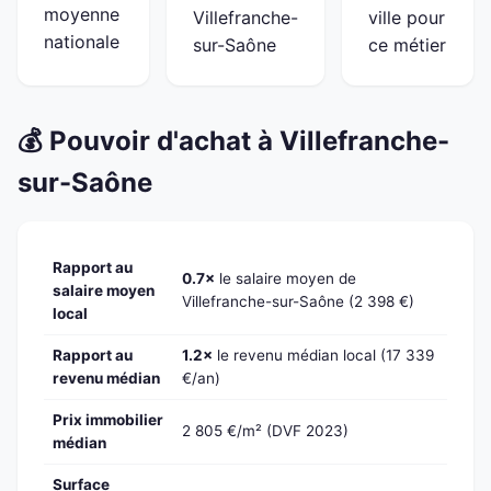
moyenne
Villefranche-
ville pour
nationale
sur-Saône
ce métier
💰 Pouvoir d'achat à Villefranche-
sur-Saône
Rapport au
0.7×
le salaire moyen de
salaire moyen
Villefranche-sur-Saône (2 398 €)
local
Rapport au
1.2×
le revenu médian local (17 339
revenu médian
€/an)
Prix immobilier
2 805 €/m² (DVF 2023)
médian
Surface