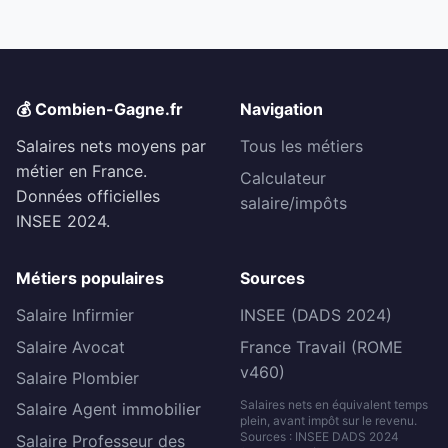
💰 Combien-Gagne.fr
Navigation
Salaires nets moyens par
Tous les métiers
métier en France.
Calculateur
Données officielles
salaire/impôts
INSEE 2024.
Métiers populaires
Sources
Salaire Infirmier
INSEE (DADS 2024)
Salaire Avocat
France Travail (ROME
v460)
Salaire Plombier
Salaires nets en équivalent temps
Salaire Agent immobilier
plein, avant impôt sur le revenu.
Sources : INSEE DADS 2024
Salaire Professeur des