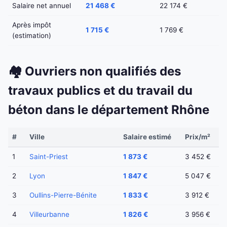
Salaire net annuel
21 468 €
22 174 €
Après impôt
1 715 €
1 769 €
(estimation)
🏘️ Ouvriers non qualifiés des
travaux publics et du travail du
béton dans le département Rhône
#
Ville
Salaire estimé
Prix/m²
1
Saint-Priest
1 873 €
3 452 €
2
Lyon
1 847 €
5 047 €
3
Oullins-Pierre-Bénite
1 833 €
3 912 €
4
Villeurbanne
1 826 €
3 956 €