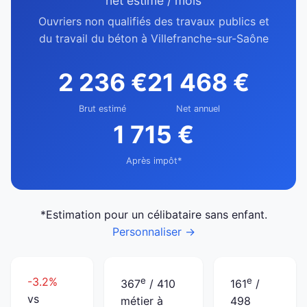
net estimé / mois
Ouvriers non qualifiés des travaux publics et
du travail du béton à Villefranche-sur-Saône
2 236 €
21 468 €
Brut estimé
Net annuel
1 715 €
Après impôt*
*Estimation pour un célibataire sans enfant.
Personnaliser →
-3.2%
e
e
367
/ 410
161
/
vs
métier à
498