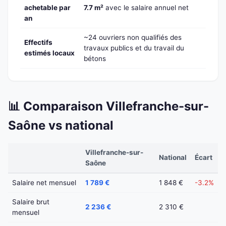
achetable par
7.7 m²
avec le salaire annuel net
an
~24 ouvriers non qualifiés des
Effectifs
travaux publics et du travail du
estimés locaux
bétons
📊 Comparaison Villefranche-sur-
Saône vs national
Villefranche-sur-
National
Écart
Saône
Salaire net mensuel
1 789 €
1 848 €
-3.2%
Salaire brut
2 236 €
2 310 €
mensuel