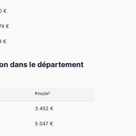
0 €
74 €
9 €
éton dans le département
Prix/m²
3 452 €
5 047 €