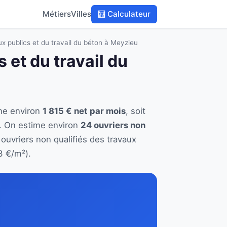
Métiers
Villes
🧮 Calculateur
ux publics et du travail du béton à Meyzieu
 et du travail du
nne environ
1 815 € net par mois
, soit
r. On estime environ
24 ouvriers non
 ouvriers non qualifiés des travaux
3 €/m²).