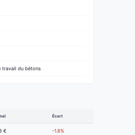
 travail du bétons
nal
Écart
8 €
-1.8%