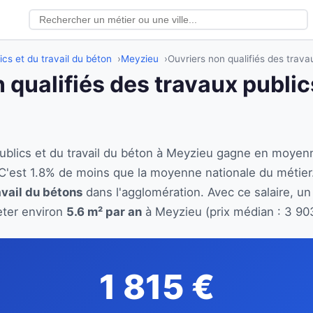
ics et du travail du béton
Meyzieu
Ouvriers non qualifiés des trava
 qualifiés des travaux publics
 publics et du travail du béton à Meyzieu gagne en moye
 C'est 1.8% de moins que la moyenne nationale du métie
avail du bétons
dans l'agglomération. Avec ce salaire, un
eter environ
5.6 m² par an
à Meyzieu (prix médian : 3 90
1 815 €