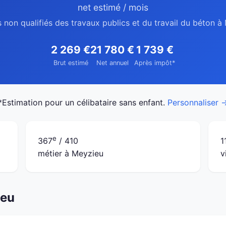
net estimé / mois
s non qualifiés des travaux publics et du travail du béton à
2 269 €
21 780 €
1 739 €
Brut estimé
Net annuel
Après impôt*
*Estimation pour un célibataire sans enfant.
Personnaliser 
e
367
/ 410
1
métier à Meyzieu
v
ieu