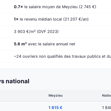
0.7×
le salaire moyen de Meyzieu (2 745 €)
1×
le revenu médian local (21 207 €/an)
3 903 €/m² (DVF 2023)
5.6 m²
avec le salaire annuel net
~24 ouvriers non qualifiés des travaux publics et du
s national
Meyzieu
Natio
1 815 €
1 84