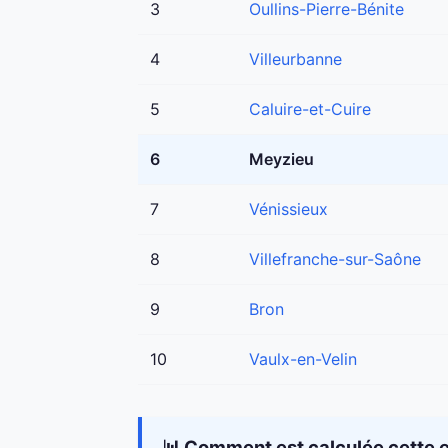
3
Oullins-Pierre-Bénite
4
Villeurbanne
5
Caluire-et-Cuire
6
Meyzieu
7
Vénissieux
8
Villefranche-sur-Saône
9
Bron
10
Vaulx-en-Velin
📊 Comment est calculée cette e