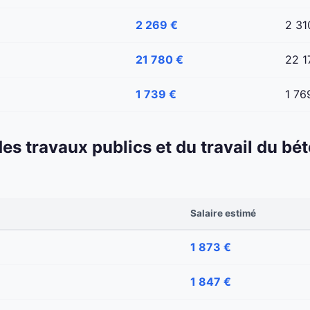
2 269 €
2 31
21 780 €
22 1
1 739 €
1 76
 des travaux publics et du travail du b
Salaire estimé
1 873 €
1 847 €