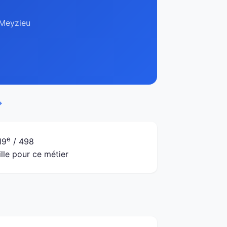
 Meyzieu
→
e
19
/ 498
ille pour ce métier