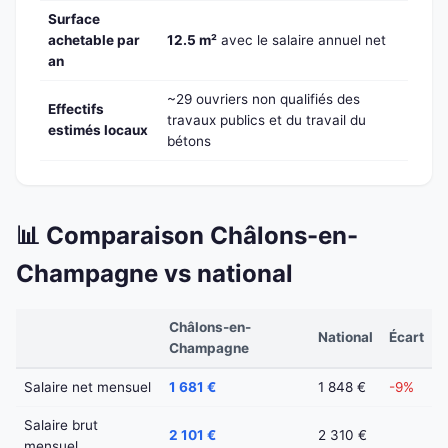
Surface
achetable par
12.5 m²
avec le salaire annuel net
an
~29 ouvriers non qualifiés des
Effectifs
travaux publics et du travail du
estimés locaux
bétons
📊 Comparaison Châlons-en-
Champagne vs national
Châlons-en-
National
Écart
Champagne
Salaire net mensuel
1 681 €
1 848 €
-9%
Salaire brut
2 101 €
2 310 €
mensuel