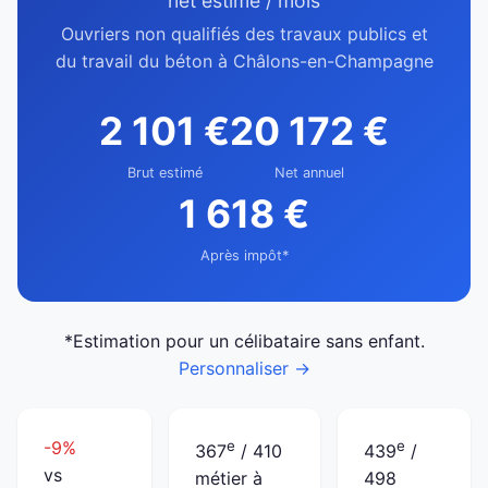
net estimé / mois
Ouvriers non qualifiés des travaux publics et
du travail du béton à Châlons-en-Champagne
2 101 €
20 172 €
Brut estimé
Net annuel
1 618 €
Après impôt*
*Estimation pour un célibataire sans enfant.
Personnaliser →
-9%
e
e
367
/ 410
439
/
vs
métier à
498