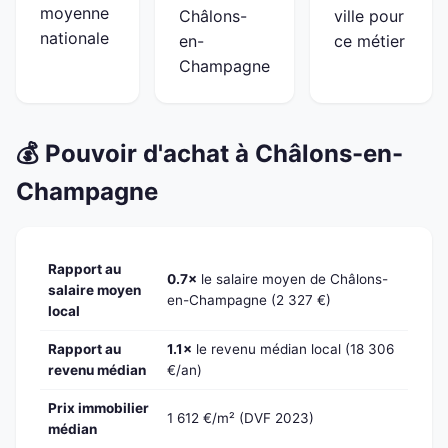
moyenne
Châlons-
ville pour
nationale
en-
ce métier
Champagne
💰 Pouvoir d'achat à Châlons-en-
Champagne
Rapport au
0.7×
le salaire moyen de Châlons-
salaire moyen
en-Champagne (2 327 €)
local
Rapport au
1.1×
le revenu médian local (18 306
revenu médian
€/an)
Prix immobilier
1 612 €/m² (DVF 2023)
médian