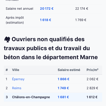
Salaire net annuel
20 172 €
22 174 €
Après impôt
1 618 €
1 769 €
(estimation)
🏘️ Ouvriers non qualifiés des
travaux publics et du travail du
béton dans le département Marne
#
Ville
Salaire estimé
Prix/m²
1
Épernay
1 866 €
2 062 €
2
Reims
1 749 €
2 829 €
3
Châlons-en-Champagne
1 681 €
1 612 €