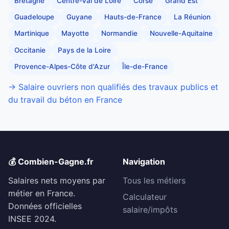
Bretagne
Centre-Val de Loire
Corse
Grand Est
Guadeloupe
Guyane
Hauts-de-France
La Réunion
Martinique
Mayotte
Normandie
Nouvelle-Aquitaine
Occitanie
Pays de la Loire
Provence-Alpes-Côte d'Azur
Île-de-France
→ Salaire ouvriers non qualifiés des travaux publics et
du travail du béton en France
💰 Combien-Gagne.fr
Navigation
Salaires nets moyens par
Tous les métiers
métier en France.
Calculateur
Données officielles
salaire/impôts
INSEE 2024.