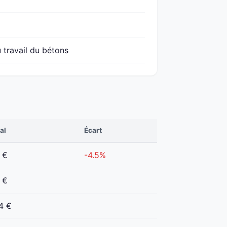
 travail du bétons
al
Écart
 €
-4.5%
 €
4 €