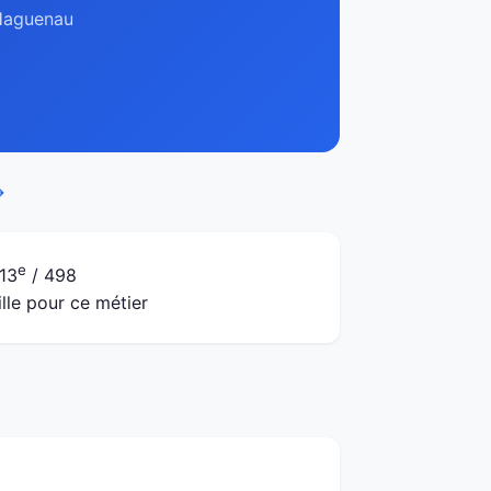
 Haguenau
→
e
13
/ 498
ille pour ce métier