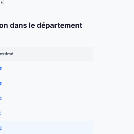
 €
éton dans le département
 estimé
€
€
€
€
€