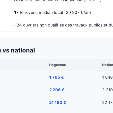
1×
le revenu médian local (20 907 €/an)
~24 ouvriers non qualifiés des travaux publics et du
vs national
Haguenau
Nation
1 765 €
1 848
2 206 €
2 310
21 180 €
22 17