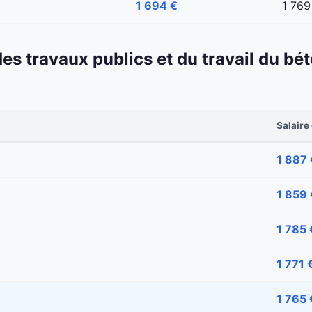
1 694 €
1 769
 des travaux publics et du travail du b
Salaire
1 887 
1 859 
1 785 
1 771 
1 765 