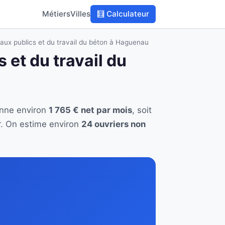
Métiers
Villes
🧮 Calculateur
vaux publics et du travail du béton à Haguenau
 et du travail du
enne environ
1 765 € net par mois
, soit
r. On estime environ
24 ouvriers non