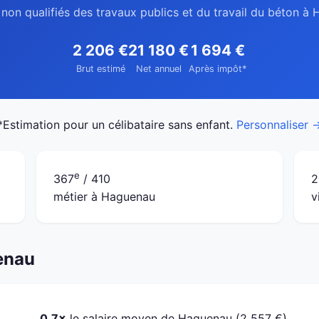
 non qualifiés des travaux publics et du travail du béton à
2 206 €
21 180 €
1 694 €
Brut estimé
Net annuel
Après impôt*
*Estimation pour un célibataire sans enfant.
Personnaliser 
e
367
/ 410
2
métier à Haguenau
v
enau
0.7×
le salaire moyen de Haguenau (2 557 €)