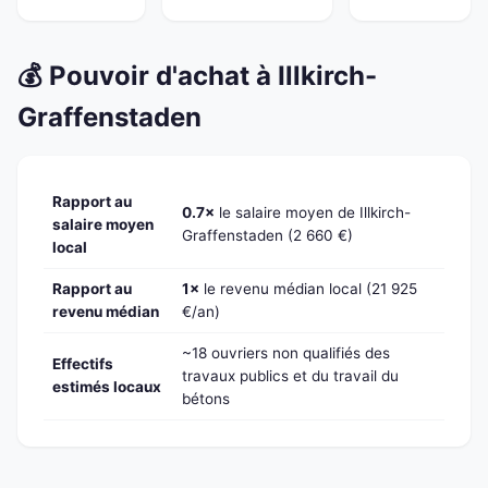
💰 Pouvoir d'achat à Illkirch-
Graffenstaden
Rapport au
0.7×
le salaire moyen de Illkirch-
salaire moyen
Graffenstaden (2 660 €)
local
Rapport au
1×
le revenu médian local (21 925
revenu médian
€/an)
~18 ouvriers non qualifiés des
Effectifs
travaux publics et du travail du
estimés locaux
bétons