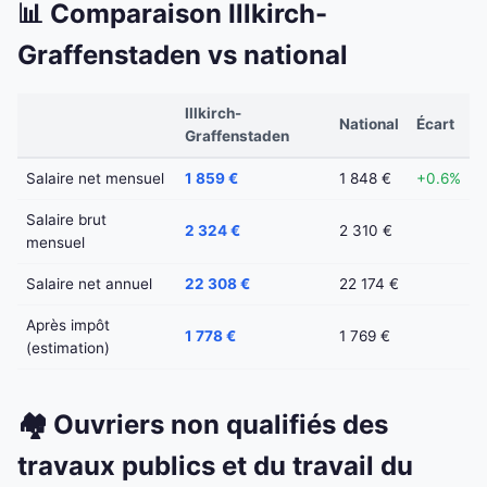
📊 Comparaison Illkirch-
Graffenstaden vs national
Illkirch-
National
Écart
Graffenstaden
Salaire net mensuel
1 859 €
1 848 €
+0.6%
Salaire brut
2 324 €
2 310 €
mensuel
Salaire net annuel
22 308 €
22 174 €
Après impôt
1 778 €
1 769 €
(estimation)
🏘️ Ouvriers non qualifiés des
travaux publics et du travail du