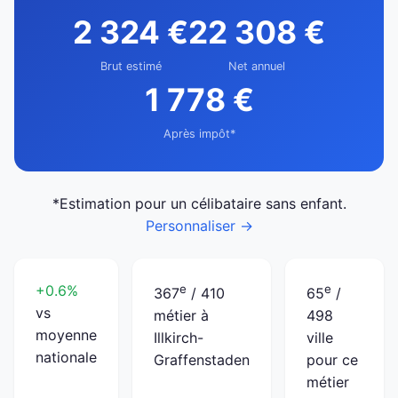
2 324 €
22 308 €
Brut estimé
Net annuel
1 778 €
Après impôt*
*Estimation pour un célibataire sans enfant.
Personnaliser →
+0.6%
e
e
367
/ 410
65
/
vs
métier à
498
moyenne
Illkirch-
ville
nationale
Graffenstaden
pour ce
métier