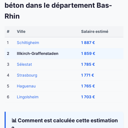
béton dans le département Bas-
Rhin
#
Ville
Salaire estimé
1
Schiltigheim
1 887 €
2
Illkirch-Graffenstaden
1 859 €
3
Sélestat
1 785 €
4
Strasbourg
1 771 €
5
Haguenau
1 765 €
6
Lingolsheim
1 703 €
📊 Comment est calculée cette estimation