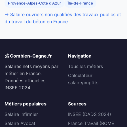
Provence-Alpes-Côte d'Azur
Île-de-France
→ Salaire ouvriers non qualifiés des travaux publics et
du travail du béton en France
💰 Combien-Gagne.fr
Navigation
Salaires nets moyens par
Tous les métiers
métier en France.
Calculateur
Données officielles
salaire/impôts
INSEE 2024.
Métiers populaires
Sources
Salaire Infirmier
INSEE (DADS 2024)
Salaire Avocat
France Travail (ROME