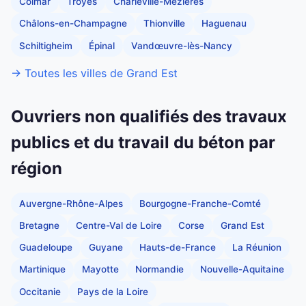
Colmar
Troyes
Charleville-Mézières
Châlons-en-Champagne
Thionville
Haguenau
Schiltigheim
Épinal
Vandœuvre-lès-Nancy
→ Toutes les villes de Grand Est
Ouvriers non qualifiés des travaux
publics et du travail du béton par
région
Auvergne-Rhône-Alpes
Bourgogne-Franche-Comté
Bretagne
Centre-Val de Loire
Corse
Grand Est
Guadeloupe
Guyane
Hauts-de-France
La Réunion
Martinique
Mayotte
Normandie
Nouvelle-Aquitaine
Occitanie
Pays de la Loire