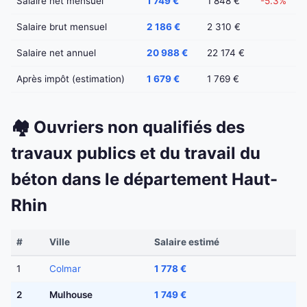
Salaire net mensuel
1 749 €
1 848 €
-5.3%
Salaire brut mensuel
2 186 €
2 310 €
Salaire net annuel
20 988 €
22 174 €
Après impôt (estimation)
1 679 €
1 769 €
🏘️ Ouvriers non qualifiés des
travaux publics et du travail du
béton dans le département Haut-
Rhin
#
Ville
Salaire estimé
1
Colmar
1 778 €
2
Mulhouse
1 749 €