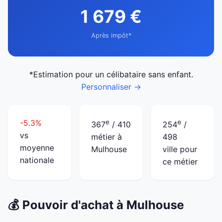
1 679 €
Après impôt*
*Estimation pour un célibataire sans enfant.
Personnaliser →
-5.3%
e
e
367
/ 410
254
/
vs
métier à
498
moyenne
Mulhouse
ville pour
nationale
ce métier
💰 Pouvoir d'achat à Mulhouse