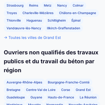
Strasbourg
Reims
Metz
Nancy
Colmar
Troyes
Charleville-Mézières
Châlons-en-Champagne
Thionville
Haguenau
Schiltigheim
Épinal
Vandœuvre-lès-Nancy
Illkirch-Graffenstaden
→ Toutes les villes de Grand Est
Ouvriers non qualifiés des travaux
publics et du travail du béton par
région
Auvergne-Rhône-Alpes
Bourgogne-Franche-Comté
Bretagne
Centre-Val de Loire
Corse
Grand Est
Guadeloupe
Guyane
Hauts-de-France
La Réunion
Martinique
Mayotte
Normandie
Nouvelle-Aquitaine