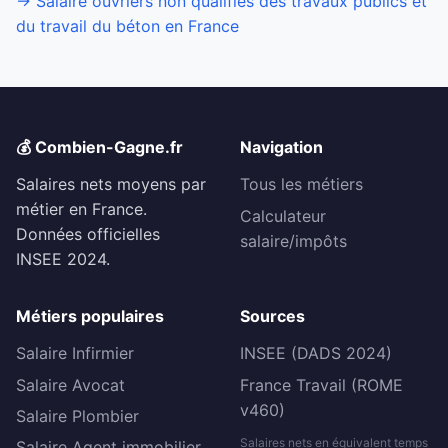
→ Salaire ouvriers non qualifiés des travaux publics et
du travail du béton en France
💰 Combien-Gagne.fr
Navigation
Salaires nets moyens par
Tous les métiers
métier en France.
Calculateur
Données officielles
salaire/impôts
INSEE 2024.
Métiers populaires
Sources
Salaire Infirmier
INSEE (DADS 2024)
Salaire Avocat
France Travail (ROME
v460)
Salaire Plombier
Salaires nets en équivalent temps
Salaire Agent immobilier