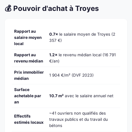
💰 Pouvoir d'achat à Troyes
Rapport au
0.7×
le salaire moyen de Troyes (2
salaire moyen
357 €)
local
Rapport au
1.2×
le revenu médian local (16 791
revenu médian
€/an)
Prix immobilier
1 904 €/m² (DVF 2023)
médian
Surface
achetable par
10.7 m²
avec le salaire annuel net
an
~41 ouvriers non qualifiés des
Effectifs
travaux publics et du travail du
estimés locaux
bétons