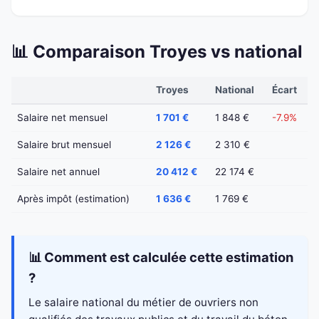
📊 Comparaison Troyes vs national
Troyes
National
Écart
Salaire net mensuel
1 701 €
1 848 €
-7.9%
Salaire brut mensuel
2 126 €
2 310 €
Salaire net annuel
20 412 €
22 174 €
Après impôt (estimation)
1 636 €
1 769 €
📊 Comment est calculée cette estimation
?
Le salaire national du métier de ouvriers non