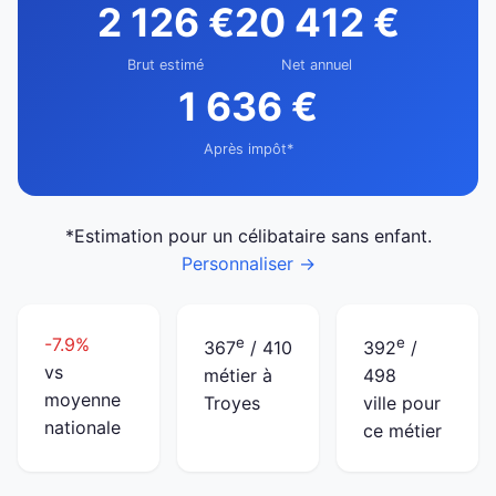
2 126 €
20 412 €
Brut estimé
Net annuel
1 636 €
Après impôt*
*Estimation pour un célibataire sans enfant.
Personnaliser →
-7.9%
e
e
367
/ 410
392
/
vs
métier à
498
moyenne
Troyes
ville pour
nationale
ce métier