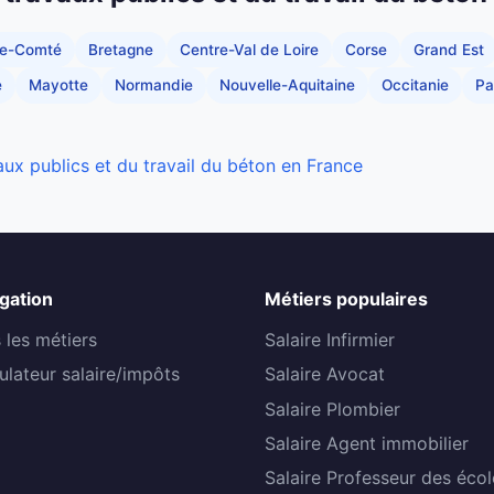
he-Comté
Bretagne
Centre-Val de Loire
Corse
Grand Est
e
Mayotte
Normandie
Nouvelle-Aquitaine
Occitanie
Pa
aux publics et du travail du béton en France
gation
Métiers populaires
 les métiers
Salaire Infirmier
ulateur salaire/impôts
Salaire Avocat
Salaire Plombier
Salaire Agent immobilier
Salaire Professeur des écol