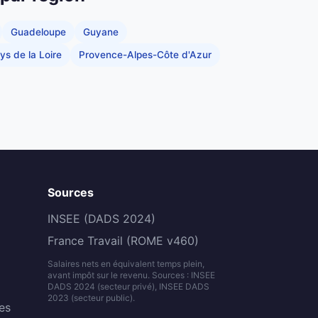
Guadeloupe
Guyane
ys de la Loire
Provence-Alpes-Côte d'Azur
Sources
INSEE (DADS 2024)
France Travail (ROME v460)
Salaires nets en équivalent temps plein,
avant impôt sur le revenu. Sources : INSEE
DADS 2024 (secteur privé), INSEE DADS
2023 (secteur public).
es