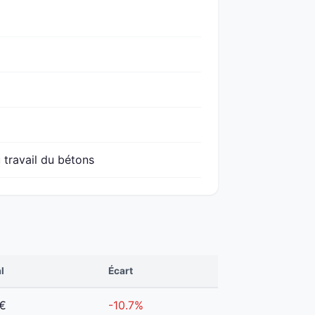
 travail du bétons
l
Écart
 €
-10.7%