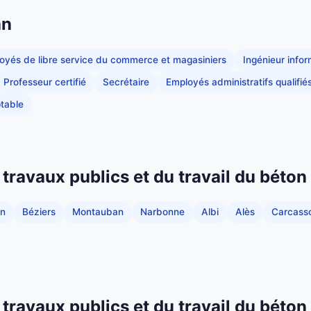
an
oyés de libre service du commerce et magasiniers
Ingénieur info
Professeur certifié
Secrétaire
Employés administratifs qualifié
table
 travaux publics et du travail du béton
an
Béziers
Montauban
Narbonne
Albi
Alès
Carcass
 travaux publics et du travail du béton