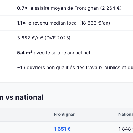
0.7×
le salaire moyen de Frontignan (2 264 €)
1.1×
le revenu médian local (18 833 €/an)
3 682 €/m² (DVF 2023)
5.4 m²
avec le salaire annuel net
~16 ouvriers non qualifiés des travaux publics et du
 vs national
Frontignan
Nationa
1 651 €
1 848