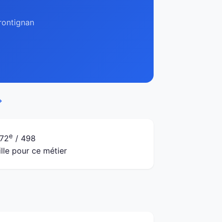
Frontignan
→
e
72
/ 498
ille pour ce métier