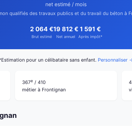
net estimé / mois
non qualifiés des travaux publics et du travail du béton à 
2 064 €
19 812 €
1 591 €
Brut estimé
Net annuel
Après impôt*
*Estimation pour un célibataire sans enfant.
Personnaliser 
e
367
/ 410
4
métier à Frontignan
v
ignan