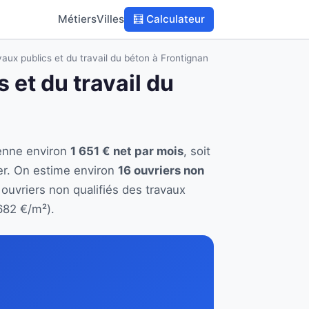
Métiers
Villes
🧮 Calculateur
vaux publics et du travail du béton à Frontignan
 et du travail du
yenne environ
1 651 € net par mois
, soit
er. On estime environ
16 ouvriers non
 ouvriers non qualifiés des travaux
682 €/m²).