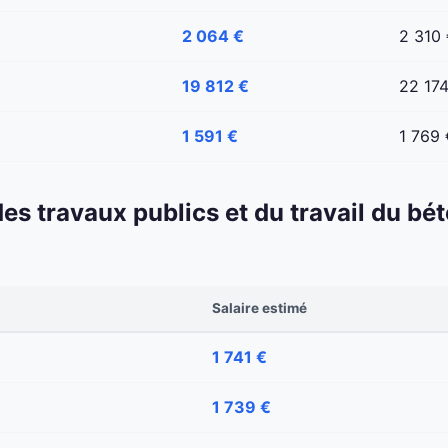
2 064 €
2 310
19 812 €
22 17
1 591 €
1 769 
 des travaux publics et du travail du b
Salaire estimé
1 741 €
1 739 €