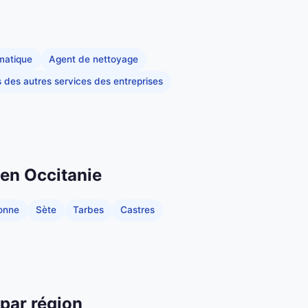
rmatique
Agent de nettoyage
s des autres services des entreprises
 en Occitanie
onne
Sète
Tarbes
Castres
 par région