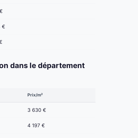
 €
4 €
€
éton dans le département
Prix/m²
3 630 €
4 197 €