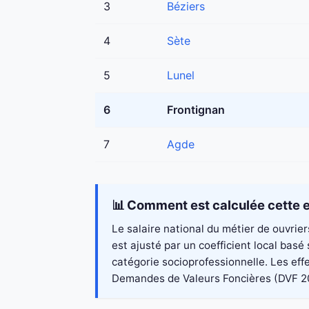
3
Béziers
4
Sète
5
Lunel
6
Frontignan
7
Agde
📊 Comment est calculée cette e
Le salaire national du métier de ouvrie
est ajusté par un coefficient local bas
catégorie socioprofessionnelle. Les eff
Demandes de Valeurs Foncières (DVF 2023)