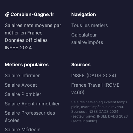
💰 Combien-Gagne.fr
Navigation
Salaires nets moyens par
Tous les métiers
métier en France.
Calculateur
Données officielles
salaire/impôts
INSEE 2024.
Métiers populaires
Sources
Salaire Infirmier
INSEE (DADS 2024)
Salaire Avocat
France Travail (ROME
v460)
Salaire Plombier
Salaires nets en équivalent temps
Salaire Agent immobilier
plein, avant impôt sur le revenu.
Sources : INSEE DADS 2024
Salaire Professeur des
(secteur privé), INSEE DADS 2023
écoles
(secteur public).
Salaire Médecin