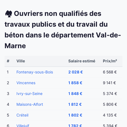
🏘️ Ouvriers non qualifiés des
travaux publics et du travail du
béton dans le département Val-de-
Marne
#
Ville
Salaire estimé
Prix/m²
1
Fontenay-sous-Bois
2 028 €
6 568 €
2
Vincennes
1 858 €
9 141 €
3
Ivry-sur-Seine
1 848 €
5 374 €
4
Maisons-Alfort
1 812 €
5 806 €
5
Créteil
1 802 €
4 135 €
6
Villejuif
1 782 €
5 394 €