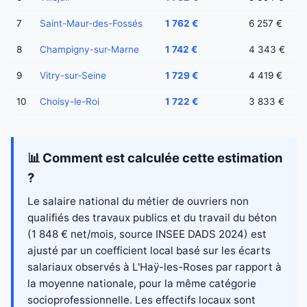
7
Saint-Maur-des-Fossés
1 762 €
6 257 €
8
Champigny-sur-Marne
1 742 €
4 343 €
9
Vitry-sur-Seine
1 729 €
4 419 €
10
Choisy-le-Roi
1 722 €
3 833 €
📊 Comment est calculée cette estimation
?
Le salaire national du métier de ouvriers non
qualifiés des travaux publics et du travail du béton
(1 848 € net/mois, source INSEE DADS 2024) est
ajusté par un coefficient local basé sur les écarts
salariaux observés à L'Haÿ-les-Roses par rapport à
la moyenne nationale, pour la même catégorie
socioprofessionnelle. Les effectifs locaux sont