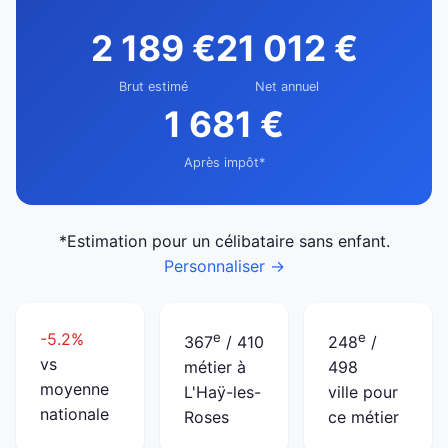
2 189 €
21 012 €
Brut estimé
Net annuel
1 681 €
Après impôt*
*Estimation pour un célibataire sans enfant.
Personnaliser →
-5.2%
e
e
367
/ 410
248
/
vs
métier à
498
moyenne
L'Haÿ-les-
ville pour
nationale
Roses
ce métier