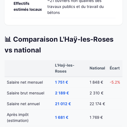
~21 ouvriers non qualifiés des
Effectifs
travaux publics et du travail du
estimés locaux
bétons
📊 Comparaison L'Haÿ-les-Roses
vs national
L'Haÿ-les-
National
Écart
Roses
Salaire net mensuel
1 751 €
1 848 €
-5.2%
Salaire brut mensuel
2 189 €
2 310 €
Salaire net annuel
21 012 €
22 174 €
Après impôt
1 681 €
1 769 €
(estimation)