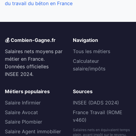
du travail du béton en France
💰 Combien-Gagne.fr
Navigation
Salaires nets moyens par
Tous les métiers
métier en France.
Calculateur
Données officielles
salaire/impôts
INSEE 2024.
Métiers populaires
Sources
Salaire Infirmier
INSEE (DADS 2024)
Salaire Avocat
France Travail (ROME
v460)
Salaire Plombier
Salaires nets en équivalent temps
Salaire Agent immobilier
plein, avant impôt sur le revenu.