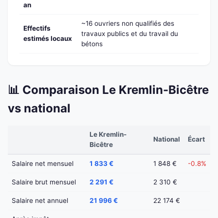
an
~16 ouvriers non qualifiés des
Effectifs
travaux publics et du travail du
estimés locaux
bétons
📊 Comparaison Le Kremlin-Bicêtre
vs national
Le Kremlin-
National
Écart
Bicêtre
Salaire net mensuel
1 833 €
1 848 €
-0.8%
Salaire brut mensuel
2 291 €
2 310 €
Salaire net annuel
21 996 €
22 174 €