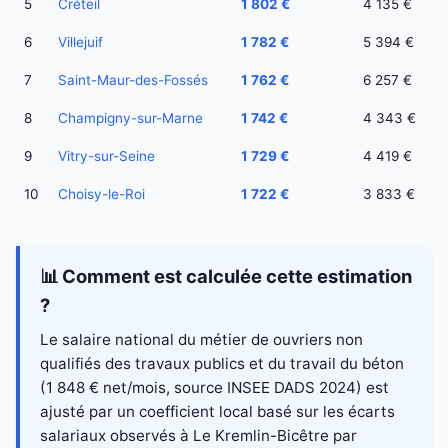
5
Créteil
1 802 €
4 135 €
6
Villejuif
1 782 €
5 394 €
7
Saint-Maur-des-Fossés
1 762 €
6 257 €
8
Champigny-sur-Marne
1 742 €
4 343 €
9
Vitry-sur-Seine
1 729 €
4 419 €
10
Choisy-le-Roi
1 722 €
3 833 €
📊 Comment est calculée cette estimation
?
Le salaire national du métier de ouvriers non
qualifiés des travaux publics et du travail du béton
(1 848 € net/mois, source INSEE DADS 2024) est
ajusté par un coefficient local basé sur les écarts
salariaux observés à Le Kremlin-Bicêtre par