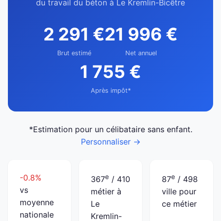
du travail du béton à Le Kremlin-Bicêtre
2 291 €
21 996 €
Brut estimé
Net annuel
1 755 €
Après impôt*
*Estimation pour un célibataire sans enfant.
Personnaliser →
-0.8%
e
e
367
/ 410
87
/ 498
vs
métier à
ville pour
moyenne
Le
ce métier
nationale
Kremlin-