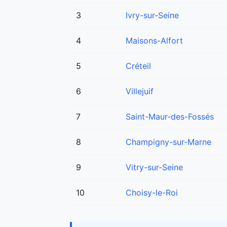
3
Ivry-sur-Seine
4
Maisons-Alfort
5
Créteil
6
Villejuif
7
Saint-Maur-des-Fossés
8
Champigny-sur-Marne
9
Vitry-sur-Seine
10
Choisy-le-Roi