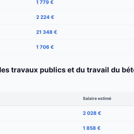
1 779 €
2 224 €
21 348 €
1 706 €
 des travaux publics et du travail du b
Salaire estimé
2 028 €
1 858 €