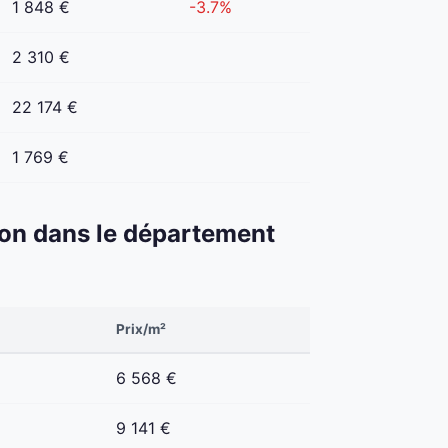
1 848 €
-3.7%
2 310 €
22 174 €
1 769 €
éton dans le département
Prix/m²
6 568 €
9 141 €