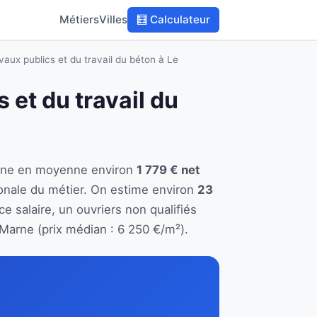
Métiers
Villes
🧮 Calculateur
vaux publics et du travail du béton à Le
 et du travail du
gagne en moyenne environ
1 779 € net
onale du métier. On estime environ
23
e salaire, un ouvriers non qualifiés
Marne (prix médian : 6 250 €/m²).