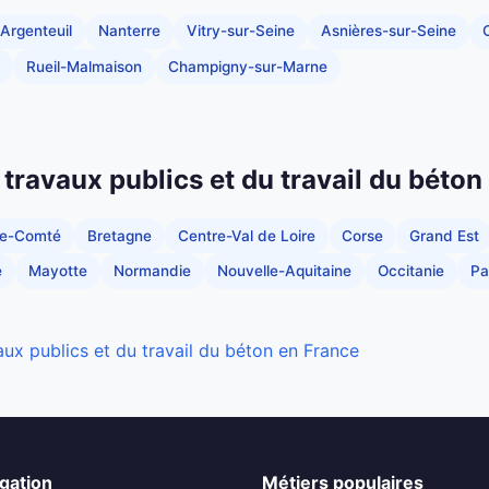
Argenteuil
Nanterre
Vitry-sur-Seine
Asnières-sur-Seine
C
Rueil-Malmaison
Champigny-sur-Marne
 travaux publics et du travail du béton
he-Comté
Bretagne
Centre-Val de Loire
Corse
Grand Est
e
Mayotte
Normandie
Nouvelle-Aquitaine
Occitanie
Pa
aux publics et du travail du béton en France
gation
Métiers populaires