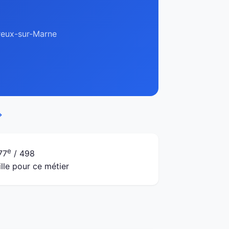
rreux-sur-Marne
→
e
77
/ 498
ille pour ce métier