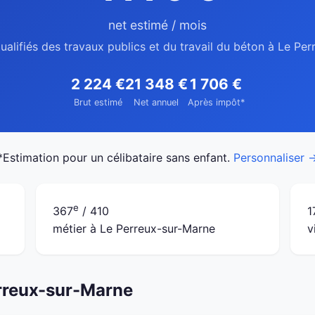
net estimé / mois
ualifiés des travaux publics et du travail du béton à Le Pe
2 224 €
21 348 €
1 706 €
Brut estimé
Net annuel
Après impôt*
*Estimation pour un célibataire sans enfant.
Personnaliser 
e
367
/ 410
1
métier à Le Perreux-sur-Marne
v
erreux-sur-Marne