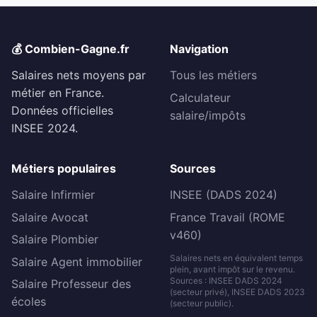
💰 Combien-Gagne.fr
Navigation
Salaires nets moyens par
Tous les métiers
métier en France.
Calculateur
Données officielles
salaire/impôts
INSEE 2024.
Métiers populaires
Sources
Salaire Infirmier
INSEE (DADS 2024)
Salaire Avocat
France Travail (ROME
v460)
Salaire Plombier
Salaires nets en équivalent temps
Salaire Agent immobilier
plein, avant impôt sur le revenu.
Sources : INSEE DADS 2024
Salaire Professeur des
(secteur privé), INSEE DADS 2023
écoles
(secteur public).