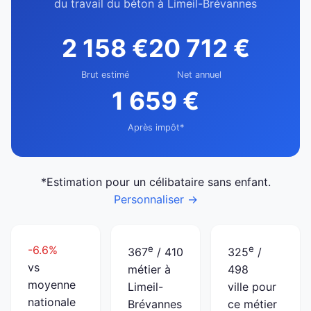
du travail du béton à Limeil-Brévannes
2 158 €
20 712 €
Brut estimé
Net annuel
1 659 €
Après impôt*
*Estimation pour un célibataire sans enfant.
Personnaliser →
-6.6%
e
e
367
/ 410
325
/
vs
métier à
498
moyenne
Limeil-
ville pour
nationale
Brévannes
ce métier