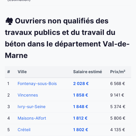
🏘️ Ouvriers non qualifiés des
travaux publics et du travail du
béton dans le département Val-de-
Marne
#
Ville
Salaire estimé
Prix/m²
1
Fontenay-sous-Bois
2 028 €
6 568 €
2
Vincennes
1 858 €
9 141 €
3
Ivry-sur-Seine
1 848 €
5 374 €
4
Maisons-Alfort
1 812 €
5 806 €
5
Créteil
1 802 €
4 135 €