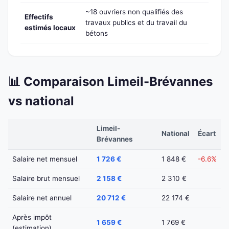
~18 ouvriers non qualifiés des
Effectifs
travaux publics et du travail du
estimés locaux
bétons
📊 Comparaison Limeil-Brévannes
vs national
Limeil-
National
Écart
Brévannes
Salaire net mensuel
1 726 €
1 848 €
-6.6%
Salaire brut mensuel
2 158 €
2 310 €
Salaire net annuel
20 712 €
22 174 €
Après impôt
1 659 €
1 769 €
(estimation)