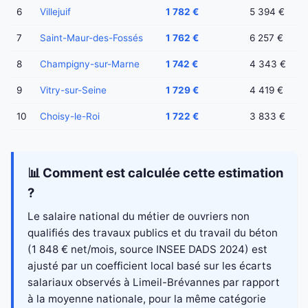
6
Villejuif
1 782 €
5 394 €
7
Saint-Maur-des-Fossés
1 762 €
6 257 €
8
Champigny-sur-Marne
1 742 €
4 343 €
9
Vitry-sur-Seine
1 729 €
4 419 €
10
Choisy-le-Roi
1 722 €
3 833 €
📊 Comment est calculée cette estimation
?
Le salaire national du métier de ouvriers non
qualifiés des travaux publics et du travail du béton
(1 848 € net/mois, source INSEE DADS 2024) est
ajusté par un coefficient local basé sur les écarts
salariaux observés à Limeil-Brévannes par rapport
à la moyenne nationale, pour la même catégorie