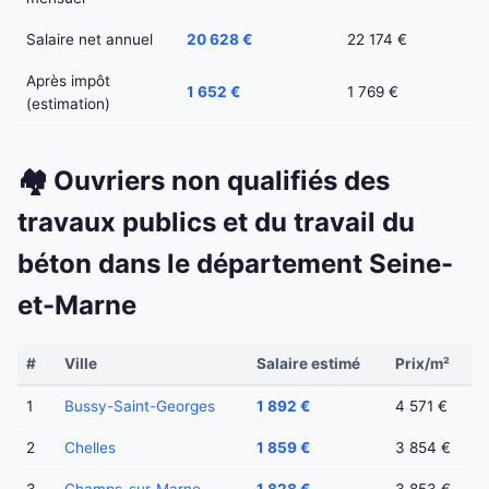
Salaire net annuel
20 628 €
22 174 €
Après impôt
1 652 €
1 769 €
(estimation)
🏘️ Ouvriers non qualifiés des
travaux publics et du travail du
béton dans le département Seine-
et-Marne
#
Ville
Salaire estimé
Prix/m²
1
Bussy-Saint-Georges
1 892 €
4 571 €
2
Chelles
1 859 €
3 854 €