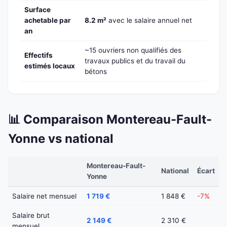
Surface
achetable par
8.2 m²
avec le salaire annuel net
an
~15 ouvriers non qualifiés des
Effectifs
travaux publics et du travail du
estimés locaux
bétons
📊 Comparaison Montereau-Fault-
Yonne vs national
Montereau-Fault-
National
Écart
Yonne
Salaire net mensuel
1 719 €
1 848 €
-7%
Salaire brut
2 149 €
2 310 €
mensuel