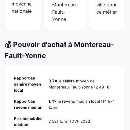
moyenne
Montereau-
ville pour
nationale
Fault-
ce métier
Yonne
💰 Pouvoir d'achat à Montereau-
Fault-Yonne
Rapport au
0.7×
le salaire moyen de
salaire moyen
Montereau-Fault-Yonne (2 491 €)
local
Rapport au
1.4×
le revenu médian local (14 974
revenu médian
€/an)
Prix immobilier
2 521 €/m² (DVF 2023)
médian