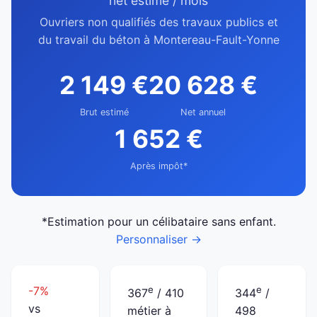
net estimé / mois
Ouvriers non qualifiés des travaux publics et
du travail du béton à Montereau-Fault-Yonne
2 149 €
20 628 €
Brut estimé
Net annuel
1 652 €
Après impôt*
*Estimation pour un célibataire sans enfant.
Personnaliser →
-7%
e
e
367
/ 410
344
/
vs
métier à
498