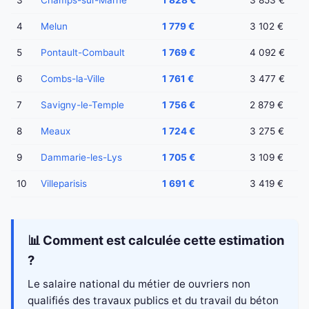
3
Champs-sur-Marne
1 828 €
3 853 €
4
Melun
1 779 €
3 102 €
5
Pontault-Combault
1 769 €
4 092 €
6
Combs-la-Ville
1 761 €
3 477 €
7
Savigny-le-Temple
1 756 €
2 879 €
8
Meaux
1 724 €
3 275 €
9
Dammarie-les-Lys
1 705 €
3 109 €
10
Villeparisis
1 691 €
3 419 €
📊 Comment est calculée cette estimation
?
Le salaire national du métier de ouvriers non
qualifiés des travaux publics et du travail du béton