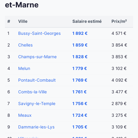
et-Marne
#
Ville
Salaire estimé
Prix/m²
1
Bussy-Saint-Georges
1 892 €
4 571 €
2
Chelles
1 859 €
3 854 €
3
Champs-sur-Marne
1 828 €
3 853 €
4
Melun
1 779 €
3 102 €
5
Pontault-Combault
1 769 €
4 092 €
6
Combs-la-Ville
1 761 €
3 477 €
7
Savigny-le-Temple
1 756 €
2 879 €
8
Meaux
1 724 €
3 275 €
9
Dammarie-les-Lys
1 705 €
3 109 €