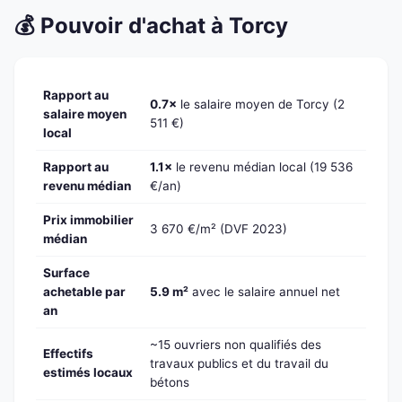
💰 Pouvoir d'achat à Torcy
Rapport au
0.7×
le salaire moyen de Torcy (2
salaire moyen
511 €)
local
Rapport au
1.1×
le revenu médian local (19 536
revenu médian
€/an)
Prix immobilier
3 670 €/m² (DVF 2023)
médian
Surface
achetable par
5.9 m²
avec le salaire annuel net
an
~15 ouvriers non qualifiés des
Effectifs
travaux publics et du travail du
estimés locaux
bétons