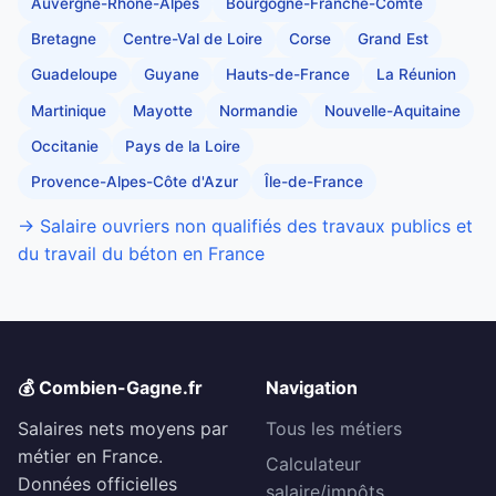
Auvergne-Rhône-Alpes
Bourgogne-Franche-Comté
Bretagne
Centre-Val de Loire
Corse
Grand Est
Guadeloupe
Guyane
Hauts-de-France
La Réunion
Martinique
Mayotte
Normandie
Nouvelle-Aquitaine
Occitanie
Pays de la Loire
Provence-Alpes-Côte d'Azur
Île-de-France
→ Salaire ouvriers non qualifiés des travaux publics et
du travail du béton en France
💰 Combien-Gagne.fr
Navigation
Salaires nets moyens par
Tous les métiers
métier en France.
Calculateur
Données officielles
salaire/impôts