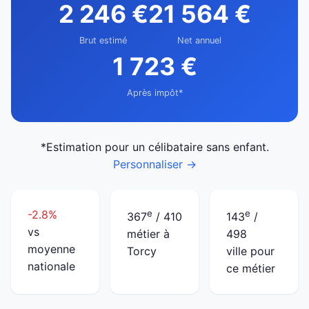
2 246 €
21 564 €
Brut estimé
Net annuel
1 723 €
Après impôt*
*Estimation pour un célibataire sans enfant.
Personnaliser →
-2.8%
e
e
367
/ 410
143
/
vs
métier à
498
moyenne
Torcy
ville pour
nationale
ce métier