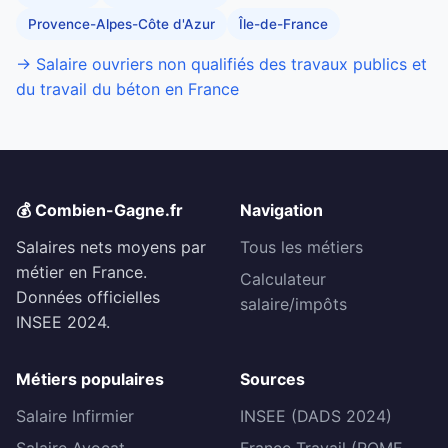
Provence-Alpes-Côte d'Azur
Île-de-France
→ Salaire ouvriers non qualifiés des travaux publics et
du travail du béton en France
💰 Combien-Gagne.fr
Navigation
Salaires nets moyens par
Tous les métiers
métier en France.
Calculateur
Données officielles
salaire/impôts
INSEE 2024.
Métiers populaires
Sources
Salaire Infirmier
INSEE (DADS 2024)
Salaire Avocat
France Travail (ROME