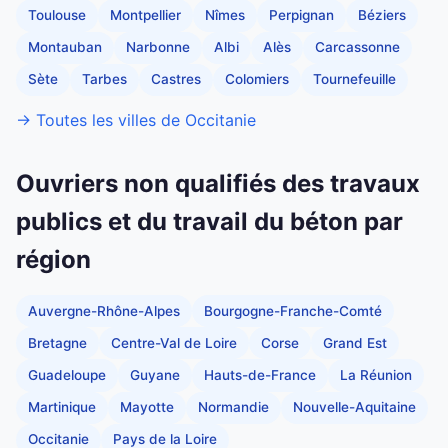
Toulouse
Montpellier
Nîmes
Perpignan
Béziers
Montauban
Narbonne
Albi
Alès
Carcassonne
Sète
Tarbes
Castres
Colomiers
Tournefeuille
→ Toutes les villes de Occitanie
Ouvriers non qualifiés des travaux
publics et du travail du béton par
région
Auvergne-Rhône-Alpes
Bourgogne-Franche-Comté
Bretagne
Centre-Val de Loire
Corse
Grand Est
Guadeloupe
Guyane
Hauts-de-France
La Réunion
Martinique
Mayotte
Normandie
Nouvelle-Aquitaine
Occitanie
Pays de la Loire