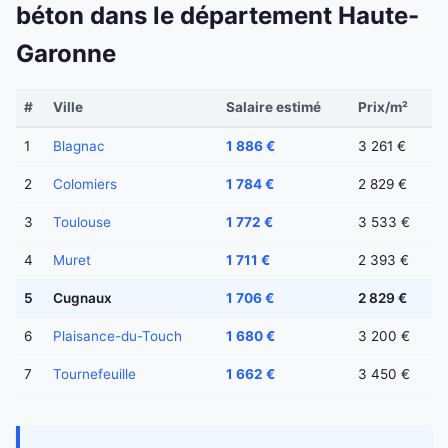
béton dans le département Haute-
Garonne
#
Ville
Salaire estimé
Prix/m²
1
Blagnac
1 886 €
3 261 €
2
Colomiers
1 784 €
2 829 €
3
Toulouse
1 772 €
3 533 €
4
Muret
1 711 €
2 393 €
5
Cugnaux
1 706 €
2 829 €
6
Plaisance-du-Touch
1 680 €
3 200 €
7
Tournefeuille
1 662 €
3 450 €