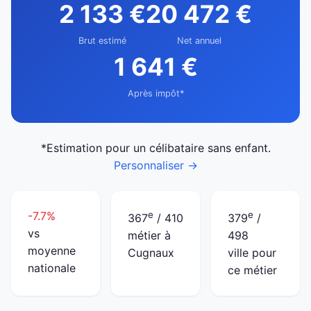
2 133 €
20 472 €
Brut estimé
Net annuel
1 641 €
Après impôt*
*Estimation pour un célibataire sans enfant.
Personnaliser →
-7.7%
e
e
367
/ 410
379
/
vs
métier à
498
moyenne
Cugnaux
ville pour
nationale
ce métier