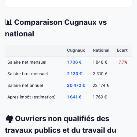
📊 Comparaison Cugnaux vs
national
Cugnaux
National
Écart
Salaire net mensuel
1 706 €
1 848 €
-7.7%
Salaire brut mensuel
2 133 €
2 310 €
Salaire net annuel
20 472 €
22 174 €
Après impôt (estimation)
1 641 €
1 769 €
🏘️ Ouvriers non qualifiés des
travaux publics et du travail du