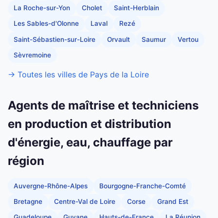
La Roche-sur-Yon
Cholet
Saint-Herblain
Les Sables-d'Olonne
Laval
Rezé
Saint-Sébastien-sur-Loire
Orvault
Saumur
Vertou
Sèvremoine
→ Toutes les villes de Pays de la Loire
Agents de maîtrise et techniciens
en production et distribution
d'énergie, eau, chauffage par
région
Auvergne-Rhône-Alpes
Bourgogne-Franche-Comté
Bretagne
Centre-Val de Loire
Corse
Grand Est
Guadeloupe
Guyane
Hauts-de-France
La Réunion