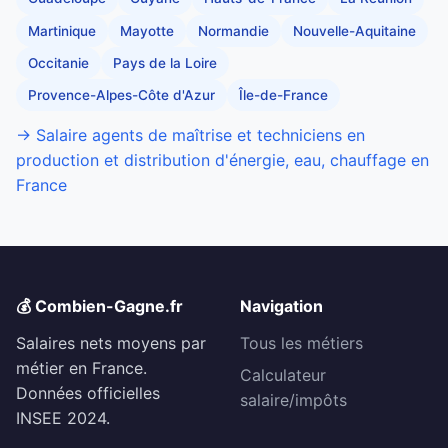
Martinique
Mayotte
Normandie
Nouvelle-Aquitaine
Occitanie
Pays de la Loire
Provence-Alpes-Côte d'Azur
Île-de-France
→ Salaire agents de maîtrise et techniciens en
production et distribution d'énergie, eau, chauffage en
France
💰 Combien-Gagne.fr
Navigation
Salaires nets moyens par
Tous les métiers
métier en France.
Calculateur
Données officielles
salaire/impôts
INSEE 2024.