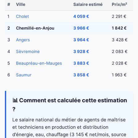
#
Ville
Salaire estimé
Prix/m²
1
Cholet
4 059 €
2 291 €
2
Chemillé-en-Anjou
3 966 €
1 842 €
3
Angers
3 964 €
3 428 €
4
Sèvremoine
3 928 €
2 083 €
5
Beaupréau-en-Mauges
3 883 €
2 028 €
6
Saumur
3 858 €
1 963 €
📊 Comment est calculée cette estimation
?
Le salaire national du métier de agents de maîtrise
et techniciens en production et distribution
d'énergie, eau, chauffage (3 145 € net/mois, source