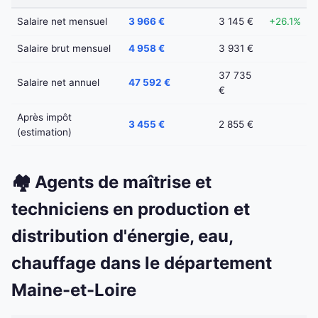
Salaire net mensuel
3 966 €
3 145 €
+26.1%
Salaire brut mensuel
4 958 €
3 931 €
37 735
Salaire net annuel
47 592 €
€
Après impôt
3 455 €
2 855 €
(estimation)
🏘️ Agents de maîtrise et
techniciens en production et
distribution d'énergie, eau,
chauffage dans le département
Maine-et-Loire