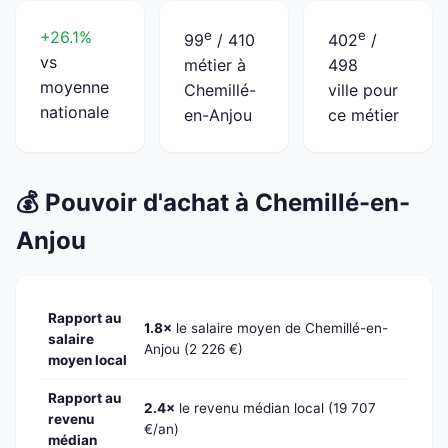
+26.1%
e
e
99
/ 410
402
/
vs
métier à
498
moyenne
Chemillé-
ville pour
nationale
en-Anjou
ce métier
💰 Pouvoir d'achat à Chemillé-en-
Anjou
Rapport au
1.8×
le salaire moyen de Chemillé-en-
salaire
Anjou (2 226 €)
moyen local
Rapport au
2.4×
le revenu médian local (19 707
revenu
€/an)
médian