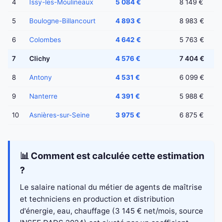
4
Issy-les-Moulineaux
5 084 €
8 149 €
5
Boulogne-Billancourt
4 893 €
8 983 €
6
Colombes
4 642 €
5 763 €
7
Clichy
4 576 €
7 404 €
8
Antony
4 531 €
6 099 €
9
Nanterre
4 391 €
5 988 €
10
Asnières-sur-Seine
3 975 €
6 875 €
📊 Comment est calculée cette estimation
?
Le salaire national du métier de agents de maîtrise
et techniciens en production et distribution
d'énergie, eau, chauffage (3 145 € net/mois, source