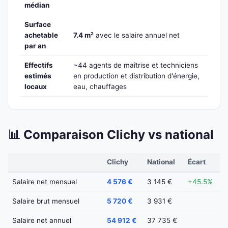
médian
Surface
achetable
7.4 m²
avec le salaire annuel net
par an
Effectifs
~44 agents de maîtrise et techniciens
estimés
en production et distribution d'énergie,
locaux
eau, chauffages
📊 Comparaison Clichy vs national
Clichy
National
Écart
Salaire net mensuel
4 576 €
3 145 €
+45.5%
Salaire brut mensuel
5 720 €
3 931 €
Salaire net annuel
54 912 €
37 735 €