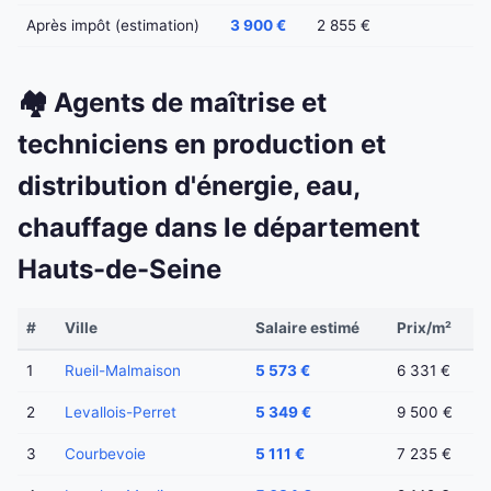
Après impôt (estimation)
3 900 €
2 855 €
🏘️ Agents de maîtrise et
techniciens en production et
distribution d'énergie, eau,
chauffage dans le département
Hauts-de-Seine
#
Ville
Salaire estimé
Prix/m²
1
Rueil-Malmaison
5 573 €
6 331 €
2
Levallois-Perret
5 349 €
9 500 €
3
Courbevoie
5 111 €
7 235 €