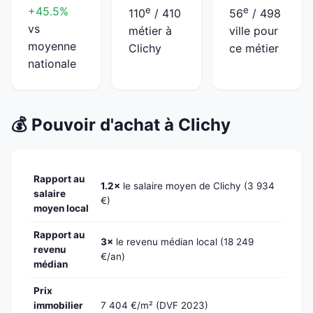
+45.5%
e
e
110
/ 410
56
/ 498
vs
métier à
ville pour
moyenne
Clichy
ce métier
nationale
💰 Pouvoir d'achat à Clichy
Rapport au
1.2×
le salaire moyen de Clichy (3 934
salaire
€)
moyen local
Rapport au
3×
le revenu médian local (18 249
revenu
€/an)
médian
Prix
immobilier
7 404 €/m² (DVF 2023)