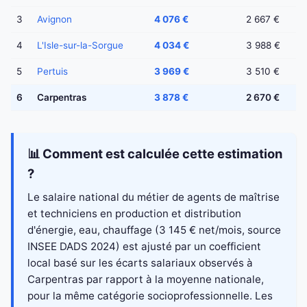
3
Avignon
4 076 €
2 667 €
4
L'Isle-sur-la-Sorgue
4 034 €
3 988 €
5
Pertuis
3 969 €
3 510 €
6
Carpentras
3 878 €
2 670 €
📊 Comment est calculée cette estimation
?
Le salaire national du métier de agents de maîtrise
et techniciens en production et distribution
d'énergie, eau, chauffage (3 145 € net/mois, source
INSEE DADS 2024) est ajusté par un coefficient
local basé sur les écarts salariaux observés à
Carpentras par rapport à la moyenne nationale,
pour la même catégorie socioprofessionnelle. Les