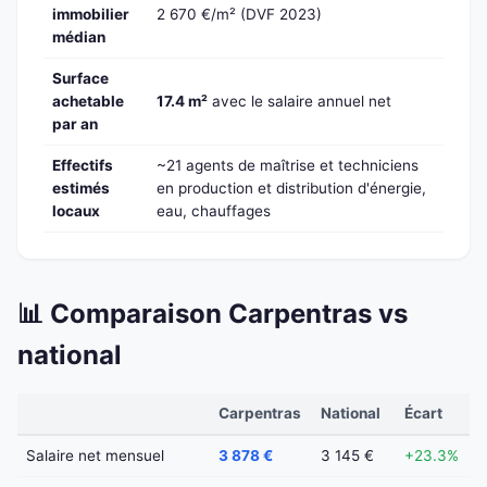
immobilier
2 670 €/m² (DVF 2023)
médian
Surface
achetable
17.4 m²
avec le salaire annuel net
par an
Effectifs
~21 agents de maîtrise et techniciens
estimés
en production et distribution d'énergie,
locaux
eau, chauffages
📊 Comparaison Carpentras vs
national
Carpentras
National
Écart
Salaire net mensuel
3 878 €
3 145 €
+23.3%