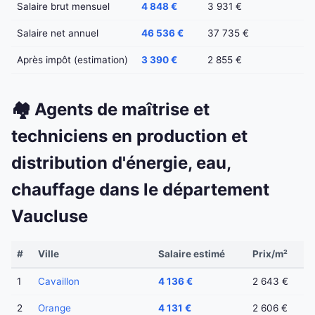
Salaire brut mensuel
4 848 €
3 931 €
Salaire net annuel
46 536 €
37 735 €
Après impôt (estimation)
3 390 €
2 855 €
🏘️ Agents de maîtrise et
techniciens en production et
distribution d'énergie, eau,
chauffage dans le département
Vaucluse
#
Ville
Salaire estimé
Prix/m²
1
Cavaillon
4 136 €
2 643 €
2
Orange
4 131 €
2 606 €