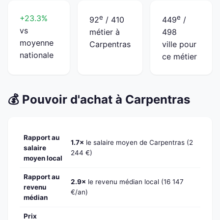
+23.3%
e
e
92
/ 410
449
/
vs
métier à
498
moyenne
Carpentras
ville pour
nationale
ce métier
💰 Pouvoir d'achat à Carpentras
Rapport au
1.7×
le salaire moyen de Carpentras (2
salaire
244 €)
moyen local
Rapport au
2.9×
le revenu médian local (16 147
revenu
€/an)
médian
Prix