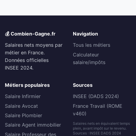
💰 Combien-Gagne.fr
Navigation
Salaires nets moyens par
Tous les métiers
métier en France.
Calculateur
Données officielles
salaire/impôts
INSEE 2024.
Métiers populaires
Sources
Salaire Infirmier
INSEE (DADS 2024)
Salaire Avocat
France Travail (ROME
v460)
Salaire Plombier
Salaires nets en équivalent temps
Salaire Agent immobilier
plein, avant impôt sur le revenu.
Sources : INSEE DADS 2024
Salaire Professeur des