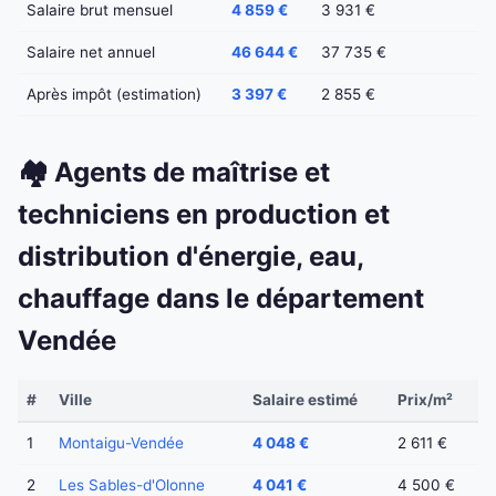
Salaire brut mensuel
4 859 €
3 931 €
Salaire net annuel
46 644 €
37 735 €
Après impôt (estimation)
3 397 €
2 855 €
🏘️ Agents de maîtrise et
techniciens en production et
distribution d'énergie, eau,
chauffage dans le département
Vendée
#
Ville
Salaire estimé
Prix/m²
1
Montaigu-Vendée
4 048 €
2 611 €
2
Les Sables-d'Olonne
4 041 €
4 500 €