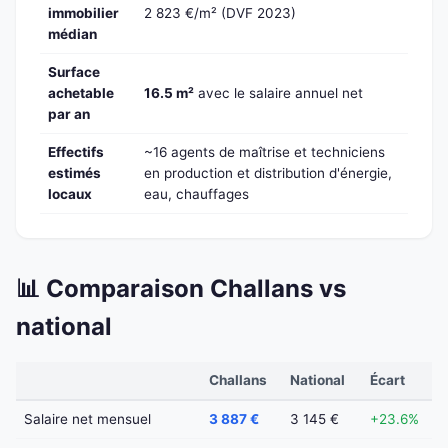
immobilier
2 823 €/m² (DVF 2023)
médian
Surface
achetable
16.5 m²
avec le salaire annuel net
par an
Effectifs
~16 agents de maîtrise et techniciens
estimés
en production et distribution d'énergie,
locaux
eau, chauffages
📊 Comparaison Challans vs
national
Challans
National
Écart
Salaire net mensuel
3 887 €
3 145 €
+23.6%