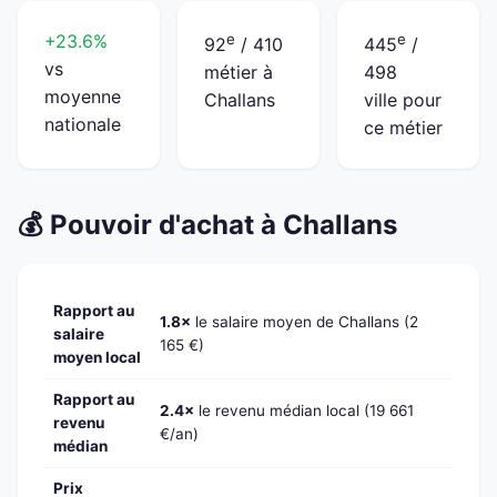
+23.6%
e
e
92
/ 410
445
/
vs
métier à
498
moyenne
Challans
ville pour
nationale
ce métier
💰 Pouvoir d'achat à Challans
Rapport au
1.8×
le salaire moyen de Challans (2
salaire
165 €)
moyen local
Rapport au
2.4×
le revenu médian local (19 661
revenu
€/an)
médian
Prix