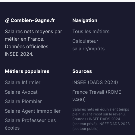
💰 Combien-Gagne.fr
Navigation
Salaires nets moyens par
Tous les métiers
métier en France.
Calculateur
Données officielles
salaire/impôts
INSEE 2024.
Métiers populaires
Sources
Salaire Infirmier
INSEE (DADS 2024)
Salaire Avocat
France Travail (ROME
v460)
Salaire Plombier
Salaires nets en équivalent temps
Salaire Agent immobilier
plein, avant impôt sur le revenu.
Sources : INSEE DADS 2024
Salaire Professeur des
(secteur privé), INSEE DADS 2023
écoles
(secteur public).