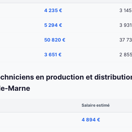
4 235 €
3 145
5 294 €
3 931
50 820 €
37 7
3 651 €
2 85
echniciens en production et distributio
de-Marne
Salaire estimé
4 894 €