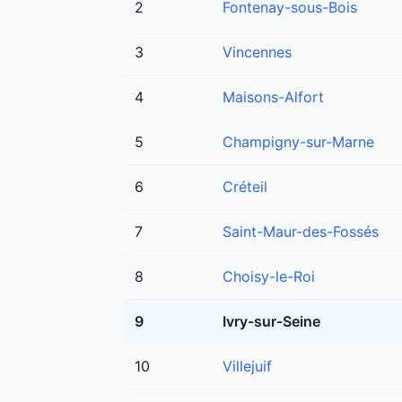
2
Fontenay-sous-Bois
3
Vincennes
4
Maisons-Alfort
5
Champigny-sur-Marne
6
Créteil
7
Saint-Maur-des-Fossés
8
Choisy-le-Roi
9
Ivry-sur-Seine
10
Villejuif