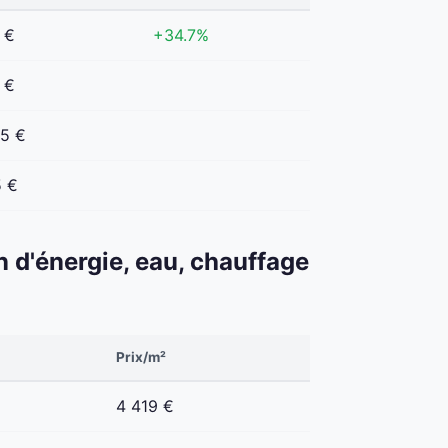
 €
+34.7%
 €
35 €
5 €
n d'énergie, eau, chauffage
Prix/m²
4 419 €