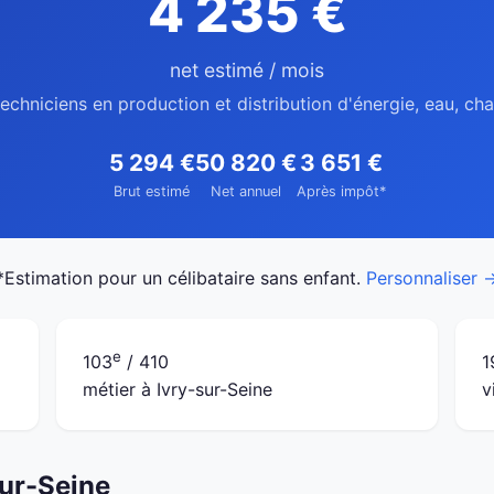
4 235 €
net estimé / mois
echniciens en production et distribution d'énergie, eau, ch
5 294 €
50 820 €
3 651 €
Brut estimé
Net annuel
Après impôt*
*Estimation pour un célibataire sans enfant.
Personnaliser 
e
103
/ 410
1
métier à Ivry-sur-Seine
v
sur-Seine