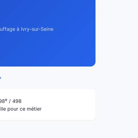
auffage à Ivry-sur-Seine
→
e
98
/ 498
ille pour ce métier