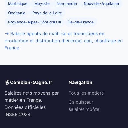
Martinique
Mayotte
Normandie
Nouvelle-Aquitaine
Occitanie
Pays de la Loire
Provence-Alpes-Côte d'Azur
Île-de-France
→ Salaire agents de maîtrise et techniciens en
production et distribution d'énergie, eau, chauffage en
France
💰 Combien-Gagne.fr
Navigation
Salaires nets moyens par
Tous les métiers
métier en France.
Calculateur
Données officielles
salaire/impôts
INSEE 2024.