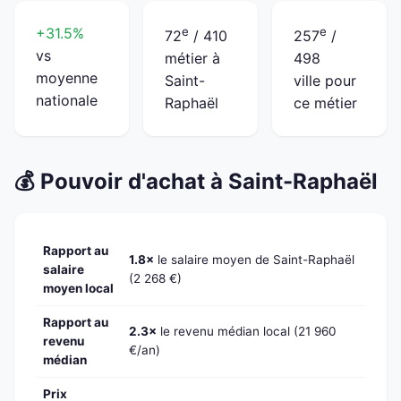
+31.5%
e
e
72
/ 410
257
/
vs
métier à
498
moyenne
Saint-
ville pour
nationale
Raphaël
ce métier
💰 Pouvoir d'achat à Saint-Raphaël
Rapport au
1.8×
le salaire moyen de Saint-Raphaël
salaire
(2 268 €)
moyen local
Rapport au
2.3×
le revenu médian local (21 960
revenu
€/an)
médian
Prix