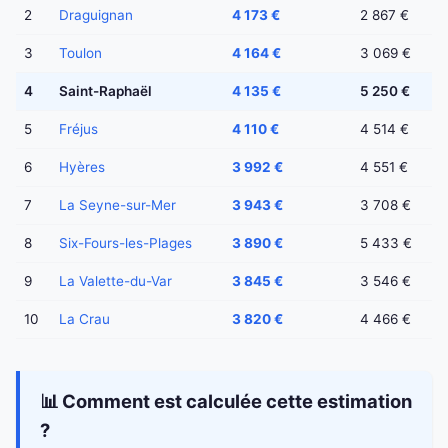
2
Draguignan
4 173 €
2 867 €
3
Toulon
4 164 €
3 069 €
4
Saint-Raphaël
4 135 €
5 250 €
5
Fréjus
4 110 €
4 514 €
6
Hyères
3 992 €
4 551 €
7
La Seyne-sur-Mer
3 943 €
3 708 €
8
Six-Fours-les-Plages
3 890 €
5 433 €
9
La Valette-du-Var
3 845 €
3 546 €
10
La Crau
3 820 €
4 466 €
📊 Comment est calculée cette estimation
?