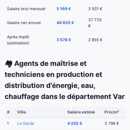
Salaire brut mensuel
5 169 €
3 931 €
37 735
Salaire net annuel
49 620 €
€
Après impôt
3 578 €
2 855 €
(estimation)
🏘️ Agents de maîtrise et
techniciens en production et
distribution d'énergie, eau,
chauffage dans le département Var
#
Ville
Salaire estimé
Prix/m²
1
La Garde
4 202 €
3 798 €