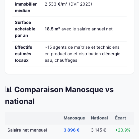
immobilier
2 533 €/m² (DVF 2023)
médian
Surface
achetable
18.5 m²
avec le salaire annuel net
par an
Effectifs
~15 agents de maîtrise et techniciens
estimés
en production et distribution d'énergie,
locaux
eau, chauffages
📊 Comparaison Manosque vs
national
Manosque
National
Écart
Salaire net mensuel
3 896 €
3 145 €
+23.9%