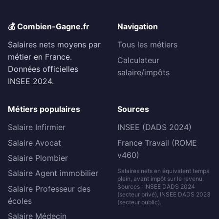
💰 Combien-Gagne.fr
Navigation
Salaires nets moyens par
Tous les métiers
métier en France.
Calculateur
Données officielles
salaire/impôts
INSEE 2024.
Métiers populaires
Sources
Salaire Infirmier
INSEE (DADS 2024)
Salaire Avocat
France Travail (ROME
v460)
Salaire Plombier
Salaires nets en équivalent temps
Salaire Agent immobilier
plein, avant impôt sur le revenu.
Sources : INSEE DADS 2024
Salaire Professeur des
(secteur privé), INSEE DADS 2023
écoles
(secteur public).
Salaire Médecin