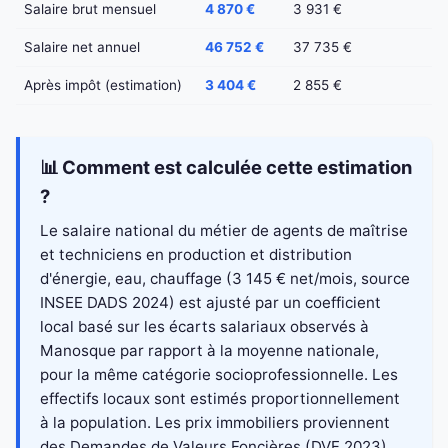
Salaire brut mensuel
4 870 €
3 931 €
Salaire net annuel
46 752 €
37 735 €
Après impôt (estimation)
3 404 €
2 855 €
📊 Comment est calculée cette estimation
?
Le salaire national du métier de agents de maîtrise
et techniciens en production et distribution
d'énergie, eau, chauffage (3 145 € net/mois, source
INSEE DADS 2024) est ajusté par un coefficient
local basé sur les écarts salariaux observés à
Manosque par rapport à la moyenne nationale,
pour la même catégorie socioprofessionnelle. Les
effectifs locaux sont estimés proportionnellement
à la population. Les prix immobiliers proviennent
des Demandes de Valeurs Foncières (DVF 2023).