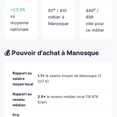
+23.9%
e
e
92
/ 410
440
/
vs
métier à
498
moyenne
Manosque
ville pour
nationale
ce métier
💰 Pouvoir d'achat à Manosque
Rapport au
1.7×
le salaire moyen de Manosque (2
salaire
237 €)
moyen local
Rapport au
2.5×
le revenu médian local (18 676
revenu
€/an)
médian
Prix