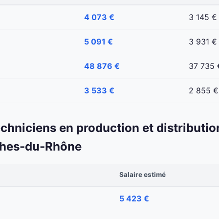
4 073 €
3 145 €
5 091 €
3 931 €
48 876 €
37 735 
3 533 €
2 855 €
echniciens en production et distributio
ches-du-Rhône
Salaire estimé
5 423 €