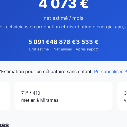
4 073 €
net estimé / mois
t techniciens en production et distribution d'énergie, eau
5 091 €
48 876 €
3 533 €
Brut estimé
Net annuel
Après impôt*
*Estimation pour un célibataire sans enfant.
Personnaliser 
e
71
/ 410
3
métier à Miramas
v
mas