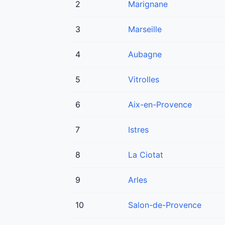
2
Marignane
3
Marseille
4
Aubagne
5
Vitrolles
6
Aix-en-Provence
7
Istres
8
La Ciotat
9
Arles
10
Salon-de-Provence