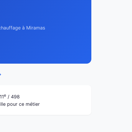
, chauffage à Miramas
→
e
11
/ 498
ille pour ce métier