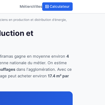
Métiers
Villes
🧮 Calculateur
ciens en production et distribution d'énergie,
duction et
 à Miramas gagne en moyenne environ
4
enne nationale du métier. On estime
auffages
dans l'agglomération. Avec ce
ffage peut acheter environ
17.4 m² par