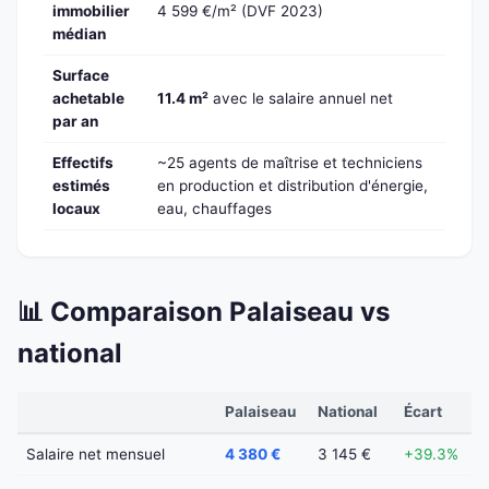
immobilier
4 599 €/m² (DVF 2023)
médian
Surface
achetable
11.4 m²
avec le salaire annuel net
par an
Effectifs
~25 agents de maîtrise et techniciens
estimés
en production et distribution d'énergie,
locaux
eau, chauffages
📊 Comparaison Palaiseau vs
national
Palaiseau
National
Écart
Salaire net mensuel
4 380 €
3 145 €
+39.3%