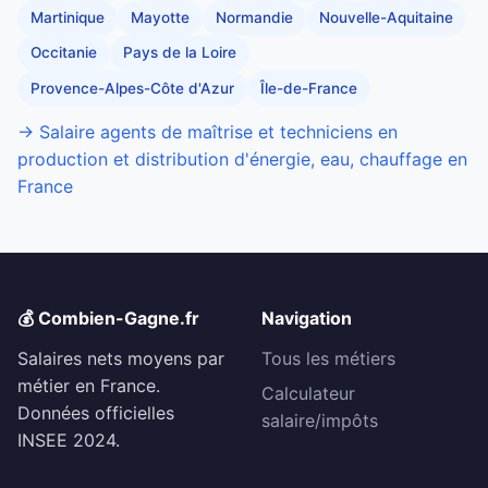
Martinique
Mayotte
Normandie
Nouvelle-Aquitaine
Occitanie
Pays de la Loire
Provence-Alpes-Côte d'Azur
Île-de-France
→ Salaire agents de maîtrise et techniciens en
production et distribution d'énergie, eau, chauffage en
France
💰 Combien-Gagne.fr
Navigation
Salaires nets moyens par
Tous les métiers
métier en France.
Calculateur
Données officielles
salaire/impôts
INSEE 2024.