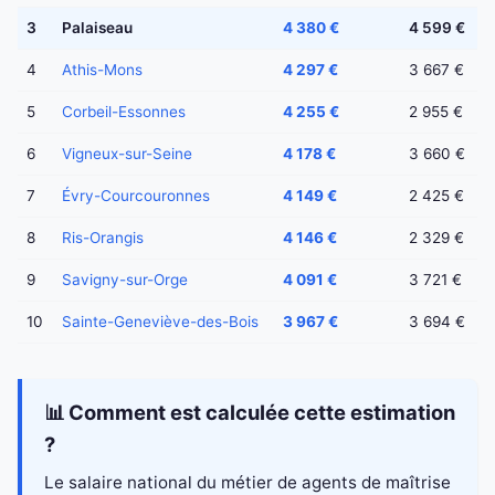
3
Palaiseau
4 380 €
4 599 €
4
Athis-Mons
4 297 €
3 667 €
5
Corbeil-Essonnes
4 255 €
2 955 €
6
Vigneux-sur-Seine
4 178 €
3 660 €
7
Évry-Courcouronnes
4 149 €
2 425 €
8
Ris-Orangis
4 146 €
2 329 €
9
Savigny-sur-Orge
4 091 €
3 721 €
10
Sainte-Geneviève-des-Bois
3 967 €
3 694 €
📊 Comment est calculée cette estimation
?
Le salaire national du métier de agents de maîtrise