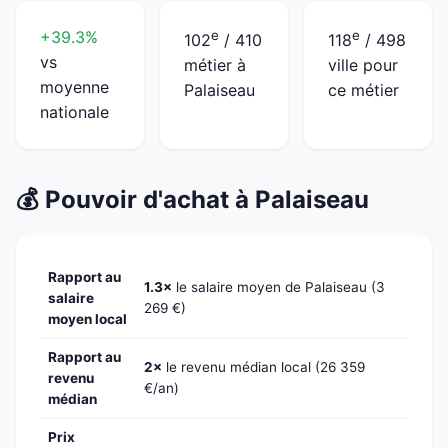
+39.3%
e
e
102
/ 410
118
/ 498
vs
métier à
ville pour
moyenne
Palaiseau
ce métier
nationale
💰 Pouvoir d'achat à Palaiseau
Rapport au
1.3×
le salaire moyen de Palaiseau (3
salaire
269 €)
moyen local
Rapport au
2×
le revenu médian local (26 359
revenu
€/an)
médian
Prix