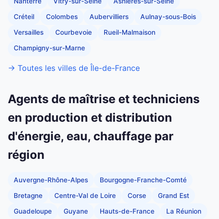
Nanterre
Vitry-sur-Seine
Asnières-sur-Seine
Créteil
Colombes
Aubervilliers
Aulnay-sous-Bois
Versailles
Courbevoie
Rueil-Malmaison
Champigny-sur-Marne
→ Toutes les villes de Île-de-France
Agents de maîtrise et techniciens
en production et distribution
d'énergie, eau, chauffage par
région
Auvergne-Rhône-Alpes
Bourgogne-Franche-Comté
Bretagne
Centre-Val de Loire
Corse
Grand Est
Guadeloupe
Guyane
Hauts-de-France
La Réunion