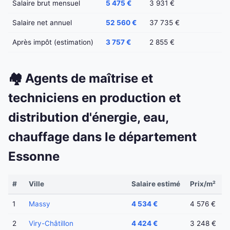
Salaire brut mensuel
5 475 €
3 931 €
Salaire net annuel
52 560 €
37 735 €
Après impôt (estimation)
3 757 €
2 855 €
🏘️ Agents de maîtrise et
techniciens en production et
distribution d'énergie, eau,
chauffage dans le département
Essonne
#
Ville
Salaire estimé
Prix/m²
1
Massy
4 534 €
4 576 €
2
Viry-Châtillon
4 424 €
3 248 €