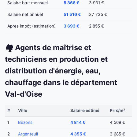
Salaire brut mensuel
5 366 €
3 931 €
Salaire net annuel
51 516 €
37 735 €
Après impôt (estimation)
3 693 €
2 855 €
🏘️ Agents de maîtrise et
techniciens en production et
distribution d'énergie, eau,
chauffage dans le département
Val-d'Oise
#
Ville
Salaire estimé
Prix/m²
1
Bezons
4 814 €
4 569 €
2
Argenteuil
4 355 €
3 685 €