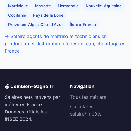
Martinique
Mayotte
Normandie
Nouvelle-Aquitaine
Occitanie
Pays de la Loire
Provence-Alpes-Côte d'Azur
Île-de-France
→ Salaire agents de maîtrise et techniciens en
production et distribution d'énergie, eau, chauffage en
France
💰 Combien-Gagne.fr
Navigation
Salaires nets moyens par
Tous les métiers
métier en France.
Calculateur
Données officielles
salaire/impôts
INSEE 2024.