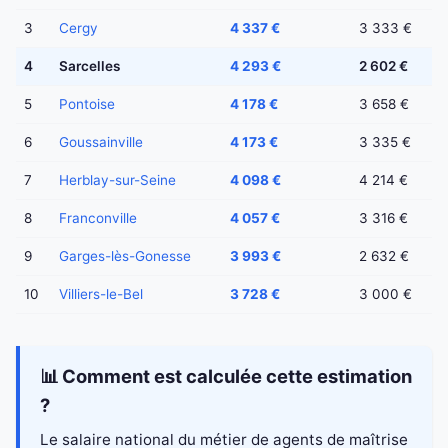
3
Cergy
4 337 €
3 333 €
4
Sarcelles
4 293 €
2 602 €
5
Pontoise
4 178 €
3 658 €
6
Goussainville
4 173 €
3 335 €
7
Herblay-sur-Seine
4 098 €
4 214 €
8
Franconville
4 057 €
3 316 €
9
Garges-lès-Gonesse
3 993 €
2 632 €
10
Villiers-le-Bel
3 728 €
3 000 €
📊 Comment est calculée cette estimation
?
Le salaire national du métier de agents de maîtrise