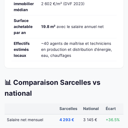
immobilier
2 602 €/m² (DVF 2023)
médian
Surface
achetable
19.8 m²
avec le salaire annuel net
par an
Effectifs
~40 agents de maîtrise et techniciens
estimés
en production et distribution d'énergie,
locaux
eau, chauffages
📊 Comparaison Sarcelles vs
national
Sarcelles
National
Écart
Salaire net mensuel
4 293 €
3 145 €
+36.5%