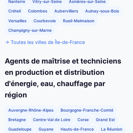
Nanterre
Vitry-sur-Seine
Asnières-sur-Seine
Créteil
Colombes
Aubervilliers
Aulnay-sous-Bois
Versailles
Courbevoie
Rueil-Malmaison
Champigny-sur-Marne
→ Toutes les villes de Île-de-France
Agents de maîtrise et techniciens
en production et distribution
d'énergie, eau, chauffage par
région
Auvergne-Rhône-Alpes
Bourgogne-Franche-Comté
Bretagne
Centre-Val de Loire
Corse
Grand Est
Guadeloupe
Guyane
Hauts-de-France
La Réunion