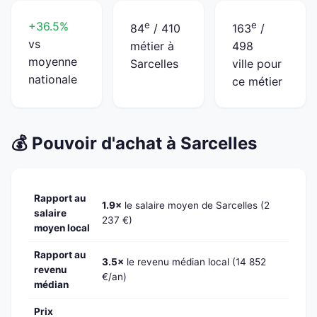
+36.5%
e
e
84
/ 410
163
/
vs
métier à
498
moyenne
Sarcelles
ville pour
nationale
ce métier
💰 Pouvoir d'achat à Sarcelles
Rapport au
1.9×
le salaire moyen de Sarcelles (2
salaire
237 €)
moyen local
Rapport au
3.5×
le revenu médian local (14 852
revenu
€/an)
médian
Prix