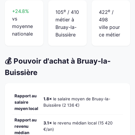
+24.8%
e
e
105
/ 410
422
/
vs
métier à
498
moyenne
Bruay-la-
ville pour
nationale
Buissière
ce métier
💰 Pouvoir d'achat à Bruay-la-
Buissière
Rapport au
1.8×
le salaire moyen de Bruay-la-
salaire
Buissière (2 136 €)
moyen local
Rapport au
3.1×
le revenu médian local (15 420
revenu
€/an)
médian