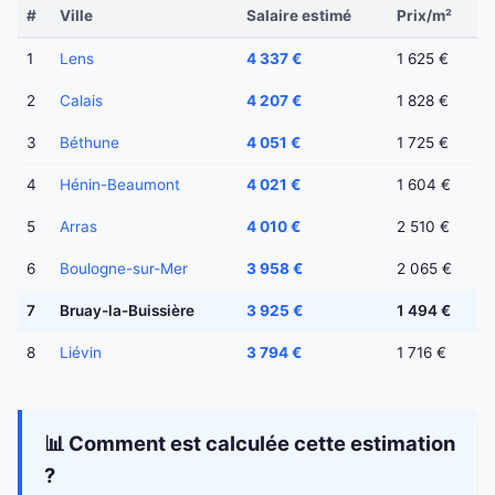
#
Ville
Salaire estimé
Prix/m²
1
Lens
4 337 €
1 625 €
2
Calais
4 207 €
1 828 €
3
Béthune
4 051 €
1 725 €
4
Hénin-Beaumont
4 021 €
1 604 €
5
Arras
4 010 €
2 510 €
6
Boulogne-sur-Mer
3 958 €
2 065 €
7
Bruay-la-Buissière
3 925 €
1 494 €
8
Liévin
3 794 €
1 716 €
📊 Comment est calculée cette estimation
?