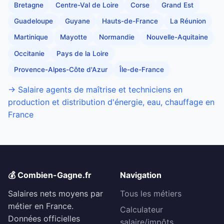
Bretagne
Centre-Val de Loire
Corse
Grand Est
Guadeloupe
Guyane
Hauts-de-France
La Réunion
Martinique
Mayotte
Normandie
Nouvelle-Aquitaine
Occitanie
Pays de la Loire
Provence-Alpes-Côte d'Azur
Île-de-France
→ Salaire agents de maîtrise et techniciens en
production et distribution d'énergie, eau, chauffage en
France
💰 Combien-Gagne.fr
Navigation
Salaires nets moyens par
Tous les métiers
métier en France.
Calculateur
Données officielles
salaire/impôts