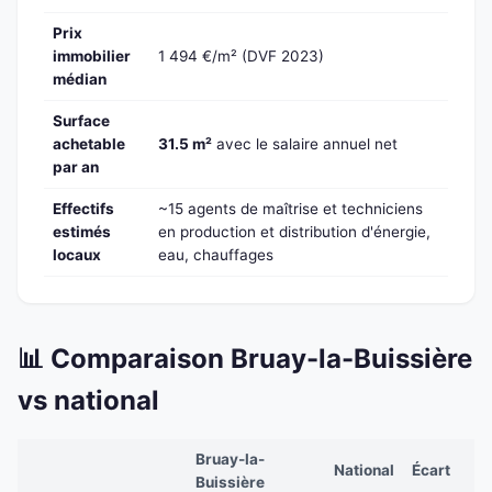
Prix
immobilier
1 494 €/m² (DVF 2023)
médian
Surface
achetable
31.5 m²
avec le salaire annuel net
par an
Effectifs
~15 agents de maîtrise et techniciens
estimés
en production et distribution d'énergie,
locaux
eau, chauffages
📊 Comparaison Bruay-la-Buissière
vs national
Bruay-la-
National
Écart
Buissière