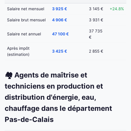
Salaire net mensuel
3 925 €
3 145 €
+24.8%
Salaire brut mensuel
4 906 €
3 931 €
37 735
Salaire net annuel
47 100 €
€
Après impôt
3 425 €
2 855 €
(estimation)
🏘️ Agents de maîtrise et
techniciens en production et
distribution d'énergie, eau,
chauffage dans le département
Pas-de-Calais