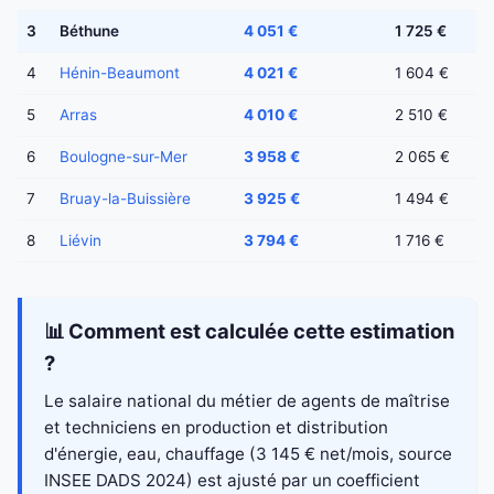
3
Béthune
4 051 €
1 725 €
4
Hénin-Beaumont
4 021 €
1 604 €
5
Arras
4 010 €
2 510 €
6
Boulogne-sur-Mer
3 958 €
2 065 €
7
Bruay-la-Buissière
3 925 €
1 494 €
8
Liévin
3 794 €
1 716 €
📊 Comment est calculée cette estimation
?
Le salaire national du métier de agents de maîtrise
et techniciens en production et distribution
d'énergie, eau, chauffage (3 145 € net/mois, source
INSEE DADS 2024) est ajusté par un coefficient