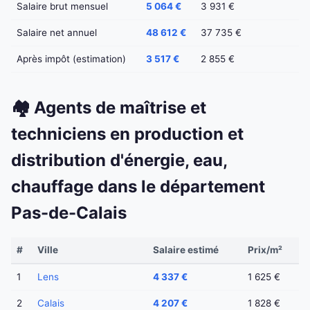
Salaire brut mensuel
5 064 €
3 931 €
Salaire net annuel
48 612 €
37 735 €
Après impôt (estimation)
3 517 €
2 855 €
🏘️ Agents de maîtrise et
techniciens en production et
distribution d'énergie, eau,
chauffage dans le département
Pas-de-Calais
#
Ville
Salaire estimé
Prix/m²
1
Lens
4 337 €
1 625 €
2
Calais
4 207 €
1 828 €