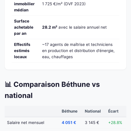
immobilier
1 725 €/m² (DVF 2023)
médian
Surface
achetable
28.2 m²
avec le salaire annuel net
par an
Effectifs
~17 agents de maîtrise et techniciens
estimés
en production et distribution d'énergie,
locaux
eau, chauffages
📊 Comparaison Béthune vs
national
Béthune
National
Écart
Salaire net mensuel
4 051 €
3 145 €
+28.8%