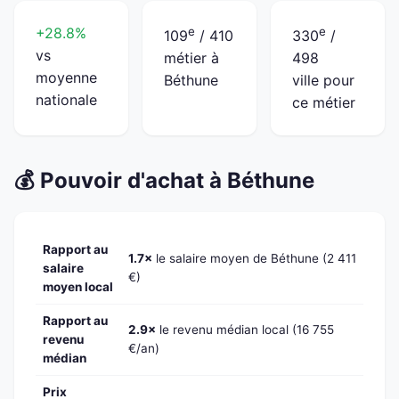
+28.8%
e
e
109
/ 410
330
/
vs
métier à
498
moyenne
Béthune
ville pour
nationale
ce métier
💰 Pouvoir d'achat à Béthune
Rapport au
1.7×
le salaire moyen de Béthune (2 411
salaire
€)
moyen local
Rapport au
2.9×
le revenu médian local (16 755
revenu
€/an)
médian
Prix