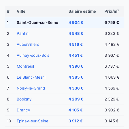
#
Ville
Salaire estimé
Prix/m²
1
Saint-Ouen-sur-Seine
4 904 €
6 758 €
2
Pantin
4 548 €
6 233 €
3
Aubervilliers
4 516 €
4 493 €
4
Aulnay-sous-Bois
4 451 €
3 967 €
5
Montreuil
4 396 €
6 737 €
6
Le Blanc-Mesnil
4 385 €
4 063 €
7
Noisy-le-Grand
4 336 €
4 569 €
8
Bobigny
4 209 €
2 329 €
9
Drancy
4 105 €
3 902 €
10
Épinay-sur-Seine
3 912 €
3 145 €