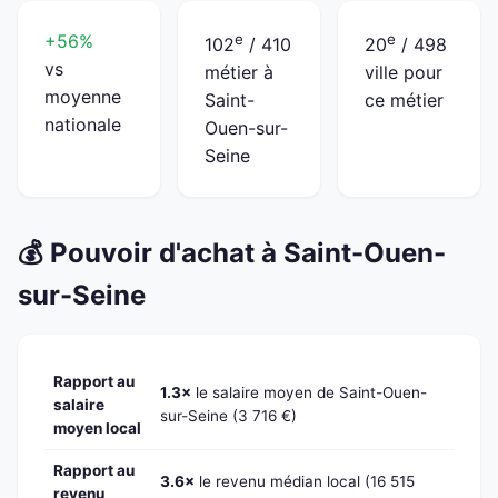
+56%
e
e
102
/ 410
20
/ 498
vs
métier à
ville pour
moyenne
Saint-
ce métier
nationale
Ouen-sur-
Seine
💰 Pouvoir d'achat à Saint-Ouen-
sur-Seine
Rapport au
1.3×
le salaire moyen de Saint-Ouen-
salaire
sur-Seine (3 716 €)
moyen local
Rapport au
3.6×
le revenu médian local (16 515
revenu