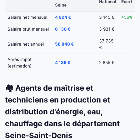
National
Écart
Seine
Salaire net mensuel
4 904 €
3 145 €
+56%
Salaire brut mensuel
6 130 €
3 931 €
37 735
Salaire net annuel
58 848 €
€
Après impôt
4 139 €
2 855 €
(estimation)
🏘️ Agents de maîtrise et
techniciens en production et
distribution d'énergie, eau,
chauffage dans le département
Seine-Saint-Denis