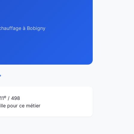
 chauffage à Bobigny
→
e
11
/ 498
ille pour ce métier