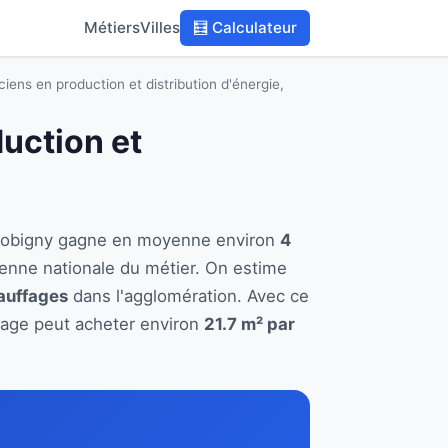
Métiers
Villes
🧮 Calculateur
ciens en production et distribution d'énergie,
duction et
 à Bobigny gagne en moyenne environ
4
enne nationale du métier. On estime
hauffages
dans l'agglomération. Avec ce
ffage peut acheter environ
21.7 m² par