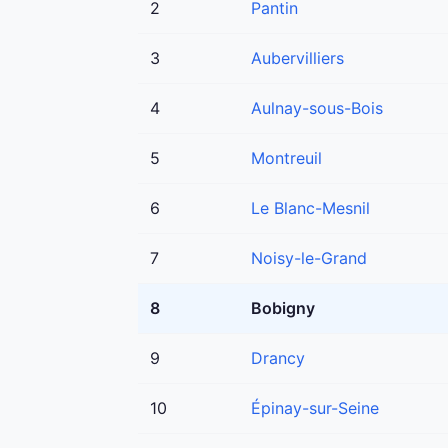
2
Pantin
3
Aubervilliers
4
Aulnay-sous-Bois
5
Montreuil
6
Le Blanc-Mesnil
7
Noisy-le-Grand
8
Bobigny
9
Drancy
10
Épinay-sur-Seine