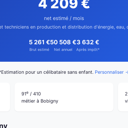
4 209 €
net estimé / mois
et techniciens en production et distribution d'énergie, eau,
5 261 €
50 508 €
3 632 €
Brut estimé
Net annuel
Après impôt*
*Estimation pour un célibataire sans enfant.
Personnaliser 
e
91
/ 410
2
métier à Bobigny
v
gny