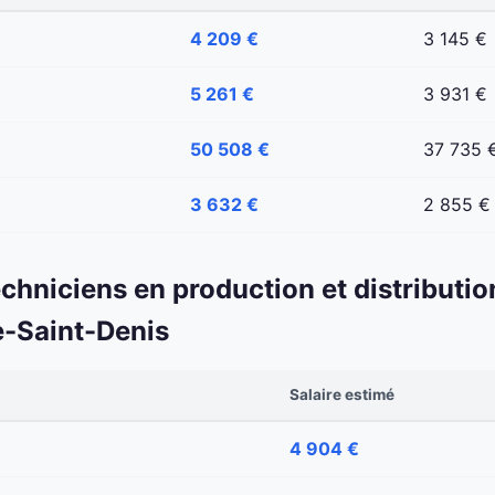
4 209 €
3 145 €
5 261 €
3 931 €
50 508 €
37 735 
3 632 €
2 855 €
echniciens en production et distributio
e-Saint-Denis
Salaire estimé
4 904 €